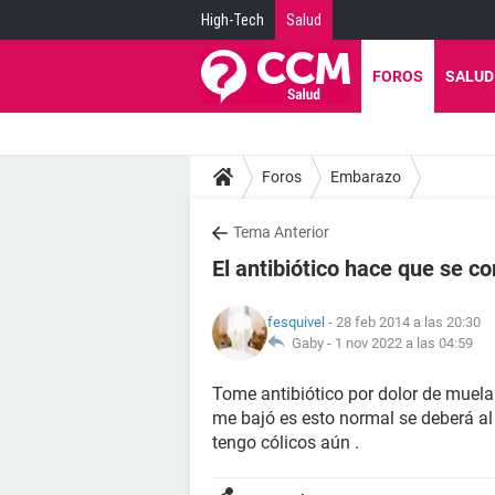
High-Tech
Salud
FOROS
SALUD
Foros
Embarazo
Tema Anterior
El antibiótico hace que se c
fesquivel
- 28 feb 2014 a las 20:30
Gaby -
1 nov 2022 a las 04:59
Tome antibiótico por dolor de muela 
me bajó es esto normal se deberá al 
tengo cólicos aún .