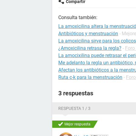
Compartir
Consulta también:
La amoxicilina altera la menstruaci
Antibióticos y menstruación
- Mejor
La amoxicilina sirve para los colico
¿Amoxicilina retrasa la regla?
-
Foro
La amocixilina puede retrasar el per
Me adelanto la regla un antibiótico
Afectan los antibióticos a la menstr
Ruta c-k para la menstruación
-
Foro
3 respuestas
RESPUESTA 1 / 3
Mejor respuesta