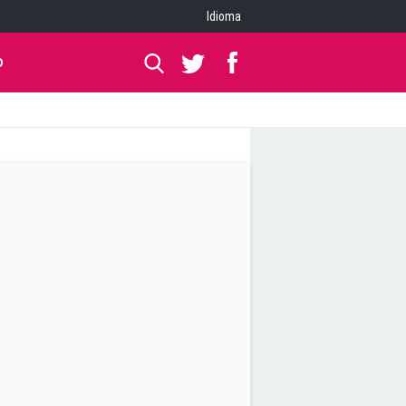
Idioma
O