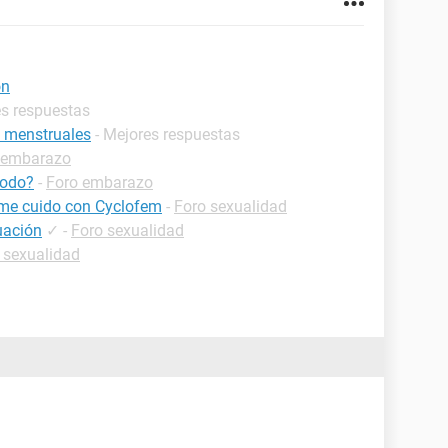
ón
es respuestas
s menstruales
- Mejores respuestas
 embarazo
iodo?
-
Foro embarazo
, me cuido con Cyclofem
-
Foro sexualidad
uación
✓
-
Foro sexualidad
 sexualidad