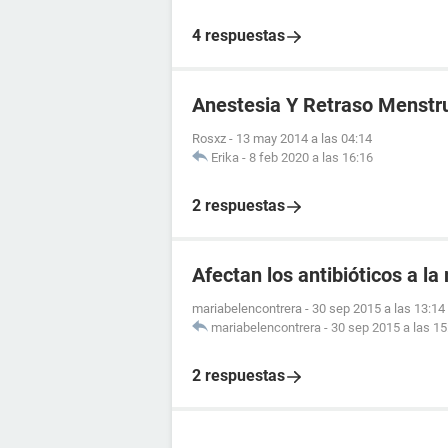
4 respuestas
Anestesia Y Retraso Menstr
Rosxz
-
13 may 2014 a las 04:14
Erika
-
8 feb 2020 a las 16:16
2 respuestas
Afectan los antibióticos a l
mariabelencontrera
-
30 sep 2015 a las 13:14
mariabelencontrera
-
30 sep 2015 a las 15
2 respuestas