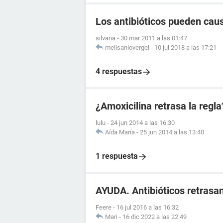
Los antibióticos pueden caus
silvana
-
30 mar 2011 a las 01:47
melisaniovergel
-
10 jul 2018 a las 17:21
4 respuestas
¿Amoxicilina retrasa la regla
lulu
-
24 jun 2014 a las 16:30
Aída María
-
25 jun 2014 a las 13:40
1 respuesta
AYUDA. Antibióticos retrasa
Feere
-
16 jul 2016 a las 16:32
Mari
-
16 dic 2022 a las 22:49