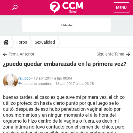
MENU
INICIO
FOROS
Foros
Sexualidad
SALUD
Tema Anterior
Siguiente Tema
¿puedo quedar embarazada en la primera vez?
FAMILIA
val_pcp
- 18 abr 2017 a las 00:04
NUTRICIÓN
usuario anónimo -
18 abr 2017 a las 03:28
buenas tardes, el caso es que tuve mi primera vez, el chico
BIENESTAR
utilizo protección hasta cierto punto por que luego se lo
quitó, despues de eso hubo penetracion vaginal solo por
SEXUALIDAD
unos momentos y en ningun momento el a la hora del
orgasmo lo hizo dentro de la vagina o fuera, es decir mi
zona intima no tuvo contacto con el semen del chico, pero
GLOSARIO
quisiera saber si es posible que estuviera embarazada