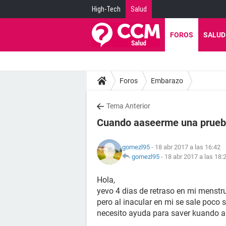
High-Tech
Salud
FOROS
SALUD
Foros
Embarazo
Tema Anterior
Cuando aaseerme una prueb
gomezl95
- 18 abr 2017 a las 16:42
gomezl95
-
18 abr 2017 a las 18:
Hola,
yevo 4 dias de retraso en mi menstr
pero al inacular en mi se sale poc
necesito ayuda para saver kuando 