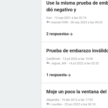
Use la misma prueba de emba
dió negativo y
Dan
-
13 sep 2021 a las 02:19
marsan1990
-
28 sep 2023 a las 09:26
2 respuestas
Prueba de embarazo inválido
ZaidWook
-
13 jul 2022 a las 19:50
Jaguar_MX
-
14 jul 2022 a las 02:32
1 respuesta
Moje un poco la ventana del
Alejandra
-
19 abr 2012 a las 17:05
Lourdes
-
25 jun 2022 a las 06:18