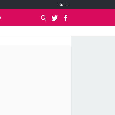
Idioma
O