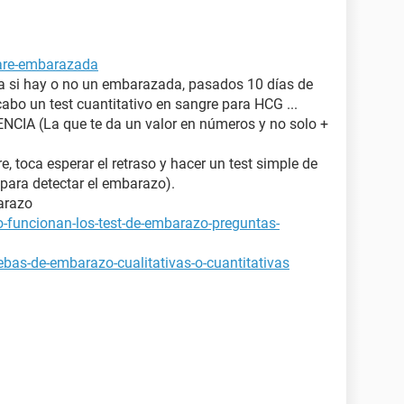
tare-embarazada
ya si hay o no un embarazada, pasados 10 días de
cabo un test cuantitativo en sangre para HCG ...
IA (La que te da un valor en números y no solo +
e, toca esperar el retraso y hacer un test simple de
para detectar el embarazo).
arazo
-funcionan-los-test-de-embarazo-preguntas-
bas-de-embarazo-cualitativas-o-cuantitativas