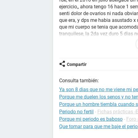
ejercicio,, ahora tengo 16 hace 1 se
senti dolor de ovarios ni nada obvia
que era, y dps me habia asustado x
que mi cuerpo se tenia que acomodar
tranquilese, la 2da vez duro 5 dias n
marzo , osea no vino el dia q tenia 
tuve un dolor de ovarios que no pod
me tendria que haber venido el 12 y
lado estoy tranquila xq no tuve rela
Compartir
tenga retraso como me paso a lo
DESARREGLOS ALIMENTICIOS, CAP
Consulta también:
PESO, PERO NO ESTOY SEGURA XQ
Ya son 8 dias que no me viene mi pe
Porque me duelen los senos y no ten
Porque un hombre tiembla cuando s
Periodo no fertil
-
Fichas prácticas 
Porque mi periodo es baboso
-
Foro 
Que tomar para que me baje el per