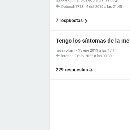
Deborah1713
-
26 ago 2019 a las 22:43
Deborah1713
-
4 oct 2019 a las 21:45
7 respuestas
Tengo los síntomas de la me
nessi ofarril
-
15 ene 2013 a las 17:14
lorena
-
2 may 2022 a las 03:39
229 respuestas