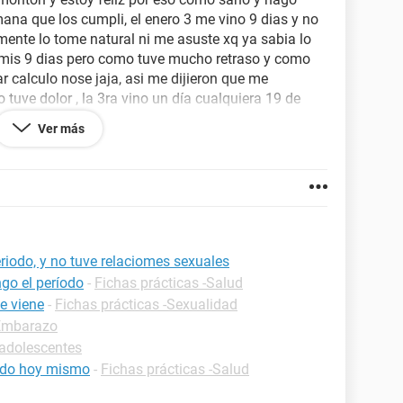
mana que los cumpli, el enero 3 me vino 9 dias y no
mente lo tome natural ni me asuste xq ya sabia lo
 mis 9 dias pero como tuve mucho retraso y como
 calculo nose jaja, asi me dijieron que me
o tuve dolor , la 3ra vino un día cualquiera 19 de
calculado y dsp los 2 primeros dias fue insoportable
Ver más
ia caminar, 5 dias, bueno ahora estamos en abril y
 estamos 21 asi que nose que esta pasando , por un
ciones, pero x otro lado no viene y me asusta que
s 12 :PD: ESTUVE COMIENDO BASTANTE Y TUVE
AZ SEA POR MI ALIMENTACION o CAPAZ SUBI DE
 SERA QUE NO ME VIENE?
riodo, y no tuve relaciomes sexuales
go el período
-
Fichas prácticas -Salud
e viene
-
Fichas prácticas -Sexualidad
-Embarazo
adolescentes
iodo hoy mismo
-
Fichas prácticas -Salud