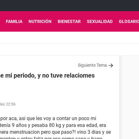
FAMILIA
NUTRICIÓN
BIENESTAR
SEXUALIDAD
GLOSARI
Siguiente Tema
e mi periodo, y no tuve relaciomes
las 22:56
or aca, asi que les voy a contar un poco mi
 tenía 9 años y pesaba 80 kg y para esa edad, era
era menstruacion pero que paso?! vino 3 dias y se
n monton y estoy feliz por eso como sano y hago