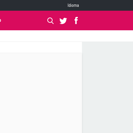
Idioma
O