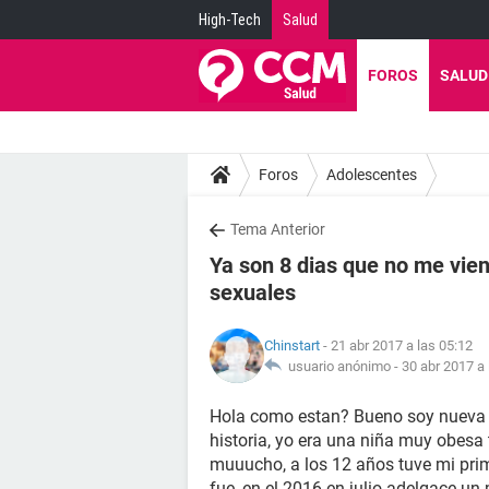
High-Tech
Salud
FOROS
SALUD
Foros
Adolescentes
Tema Anterior
Ya son 8 dias que no me vien
sexuales
Chinstart
- 21 abr 2017 a las 05:12
usuario anónimo -
30 abr 2017 a 
Hola como estan? Bueno soy nueva p
historia, yo era una niña muy obesa
muuucho, a los 12 años tuve mi prim
fue, en el 2016 en julio adelgace u