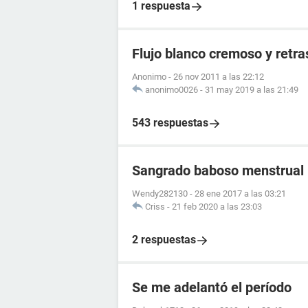
1 respuesta
Flujo blanco cremoso y retr
Anonimo
-
26 nov 2011 a las 22:12
anonimo0026
-
31 may 2019 a las 21:49
543 respuestas
Sangrado baboso menstrual
Wendy282130
-
28 ene 2017 a las 03:21
Criss
-
21 feb 2020 a las 23:03
2 respuestas
Se me adelantó el período