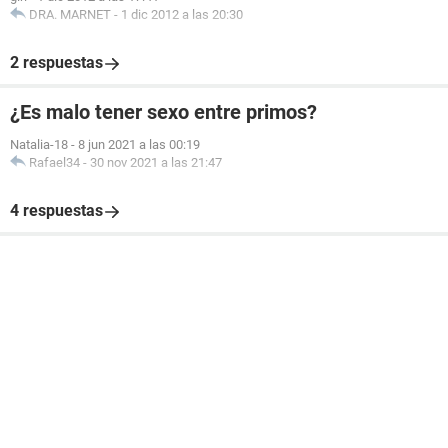
DRA. MARNET
-
1 dic 2012 a las 20:30
2 respuestas
¿Es malo tener sexo entre primos?
Natalia-18
-
8 jun 2021 a las 00:19
Rafael34
-
30 nov 2021 a las 21:47
4 respuestas