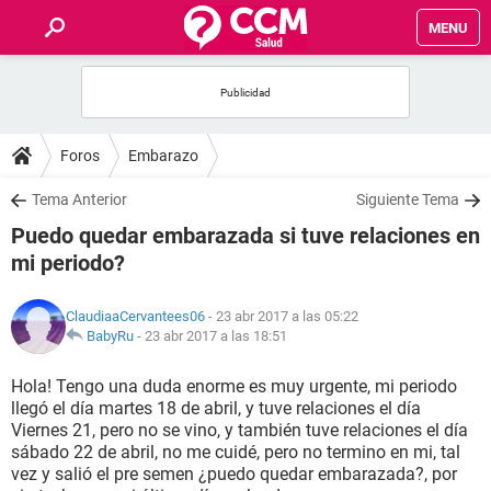
MENU
INICIO
FOROS
Foros
Embarazo
SALUD
Tema Anterior
Siguiente Tema
Puedo quedar embarazada si tuve relaciones en
FAMILIA
mi periodo?
NUTRICIÓN
ClaudiaaCervantees06
- 23 abr 2017 a las 05:22
BabyRu
-
23 abr 2017 a las 18:51
BIENESTAR
Hola! Tengo una duda enorme es muy urgente, mi periodo
llegó el día martes 18 de abril, y tuve relaciones el día
SEXUALIDAD
Viernes 21, pero no se vino, y también tuve relaciones el día
sábado 22 de abril, no me cuidé, pero no termino en mi, tal
vez y salió el pre semen ¿puedo quedar embarazada?, por
GLOSARIO