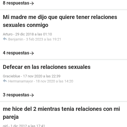
8 respuestas
Mi madre me dijo que quiere tener relaciones
sexuales conmigo
Arturo
-
29 dic 2018 a las 01:10
Benjamin
-
3 feb 2023 a las 19:21
4 respuestas
Defecar en las relaciones sexuales
Gracieblue
-
17 nov 2020 a las 22:39
Hermanamayor
-
18 nov 2020 a las 14:20
3 respuestas
me hice del 2 mientras tenia relaciones con mi
pareja
girl
-
1 dic 2012 a las 17:41