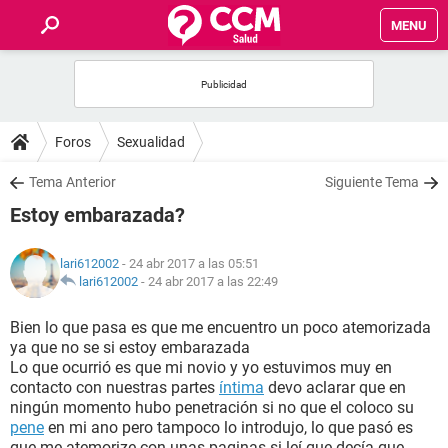
MENU
INICIO
FOROS
Foros
Sexualidad
SALUD
Tema Anterior
Siguiente Tema
Estoy embarazada?
FAMILIA
lari612002
- 24 abr 2017 a las 05:51
NUTRICIÓN
lari612002
-
24 abr 2017 a las 22:49
Bien lo que pasa es que me encuentro un poco atemorizada
BIENESTAR
ya que no se si estoy embarazada
Lo que ocurrió es que mi novio y yo estuvimos muy en
SEXUALIDAD
contacto con nuestras partes
íntima
devo aclarar que en
ningún momento hubo penetración si no que el coloco su
pene
en mi ano pero tampoco lo introdujo, lo que pasó es
GLOSARIO
que me atemorize con unas paginas si leí que decía que