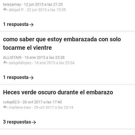
terezamay
-
12 jun 2015 a las 21:25
Abigail P.
-
22 jun 2015 a las 15:35
1 respuesta
como saber que estoy embarazada con solo
tocarme el vientre
ALLISTAIR
-
16 ene 2015 a las 23:28
aangelalopez
-
16 ene 2015 a las 23:34
1 respuesta
Heces verde oscuro durante el embarazo
cotopli2.0
-
26 oct 2017 a las 17:40
marlene-ines
-
29 oct 2017 a las 23:14
3 respuestas