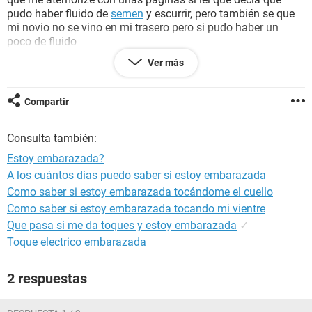
pudo haber fluido de
semen
y escurrir, pero también se que
mi novio no se vino en mi trasero pero si pudo haber un
poco de fluido
También debo aclarar que el dia que ocurrió esto fue el dia
Ver más
que termine de menstruar, espero obtener pronto respuesta y
terminar con estas sospechas
Compartir
Consulta también:
Estoy embarazada?
A los cuántos dias puedo saber si estoy embarazada
Como saber si estoy embarazada tocándome el cuello
Como saber si estoy embarazada tocando mi vientre
Que pasa si me da toques y estoy embarazada
✓
Toque electrico embarazada
2 respuestas