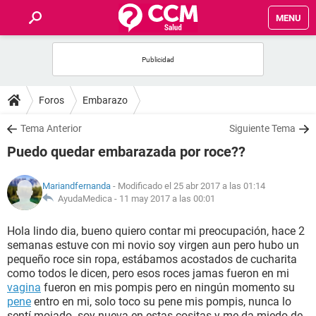
MENU
INICIO
FOROS
Foros
Embarazo
SALUD
Tema Anterior
Siguiente Tema
Puedo quedar embarazada por roce??
FAMILIA
Mariandfernanda
- Modificado el 25 abr 2017 a las 01:14
NUTRICIÓN
AyudaMedica -
11 may 2017 a las 00:01
Hola lindo dia, bueno quiero contar mi preocupación, hace 2
BIENESTAR
semanas estuve con mi novio soy virgen aun pero hubo un
pequeño roce sin ropa, estábamos acostados de cucharita
SEXUALIDAD
como todos le dicen, pero esos roces jamas fueron en mi
vagina
fueron en mis pompis pero en ningún momento su
pene
entro en mi, solo toco su pene mis pompis, nunca lo
GLOSARIO
sentí mojado..soy nueva en estas cositas y me da miedo de