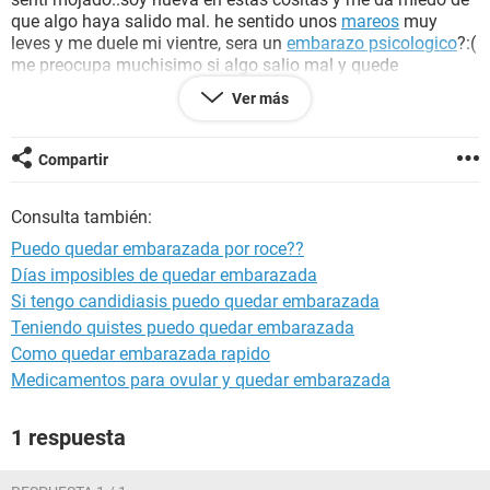
que algo haya salido mal. he sentido unos
mareos
muy
leves y me duele mi vientre, sera un
embarazo psicologico
?:(
me preocupa muchisimo si algo salio mal y quede
embarazada llevo 1 día de retraso, soy algo irregular, sera mi
Ver más
preocupación y por eso no me ha llegado el periodo? he
leído comentarios que la regla también se retrasa por
preocupaciones, agradeceré mucho si alguien me quita esa
Compartir
preocupación..
Consulta también:
Puedo quedar embarazada por roce??
Días imposibles de quedar embarazada
Si tengo candidiasis puedo quedar embarazada
Teniendo quistes puedo quedar embarazada
Como quedar embarazada rapido
Medicamentos para ovular y quedar embarazada
1 respuesta