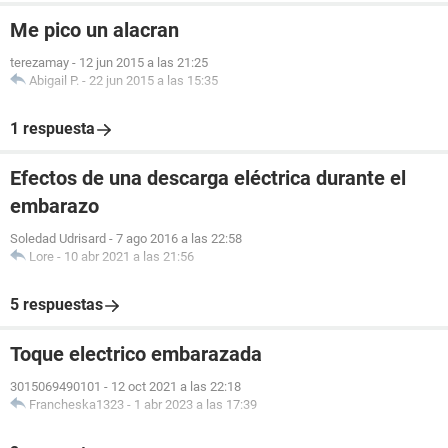
Me pico un alacran
terezamay
-
12 jun 2015 a las 21:25
Abigail P.
-
22 jun 2015 a las 15:35
1 respuesta
Efectos de una descarga eléctrica durante el
embarazo
Soledad Udrisard
-
7 ago 2016 a las 22:58
Lore
-
10 abr 2021 a las 21:56
5 respuestas
Toque electrico embarazada
3015069490101
-
12 oct 2021 a las 22:18
Francheska1323
-
1 abr 2023 a las 17:39