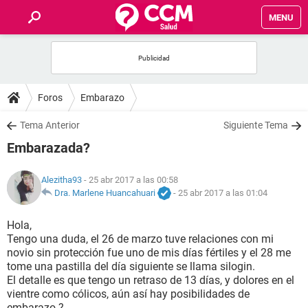
MENU
INICIO
FOROS
Foros
Embarazo
SALUD
Tema Anterior
Siguiente Tema
Embarazada?
FAMILIA
Alezitha93
- 25 abr 2017 a las 00:58
NUTRICIÓN
Dra. Marlene Huancahuari
-
25 abr 2017 a las 01:04
Hola,
BIENESTAR
Tengo una duda, el 26 de marzo tuve relaciones con mi
novio sin protección fue uno de mis días fértiles y el 28 me
SEXUALIDAD
tome una pastilla del día siguiente se llama silogin.
El detalle es que tengo un retraso de 13 días, y dolores en el
vientre como cólicos, aún así hay posibilidades de
GLOSARIO
embarazo.?