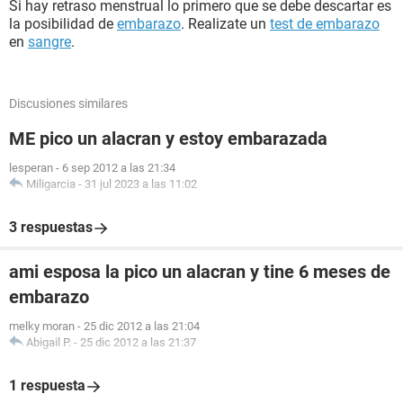
Si hay retraso menstrual lo primero que se debe descartar es
la posibilidad de
embarazo
. Realizate un
test de embarazo
en
sangre
.
Discusiones similares
ME pico un alacran y estoy embarazada
lesperan
-
6 sep 2012 a las 21:34
Miligarcia
-
31 jul 2023 a las 11:02
3 respuestas
ami esposa la pico un alacran y tine 6 meses de
embarazo
melky moran
-
25 dic 2012 a las 21:04
Abigail P.
-
25 dic 2012 a las 21:37
1 respuesta