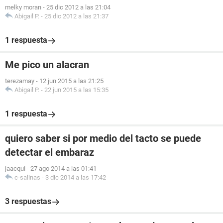
melky moran
-
25 dic 2012 a las 21:04
Abigail P.
-
25 dic 2012 a las 21:37
1 respuesta
Me pico un alacran
terezamay
-
12 jun 2015 a las 21:25
Abigail P.
-
22 jun 2015 a las 15:35
1 respuesta
quiero saber si por medio del tacto se puede
detectar el embaraz
jaacqui
-
27 ago 2014 a las 01:41
c-salinas
-
3 dic 2014 a las 17:42
3 respuestas