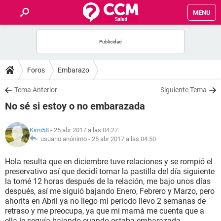
MENU
INICIO
FOROS
Foros
Embarazo
SALUD
Tema Anterior
Siguiente Tema
No sé si estoy o no embarazada
FAMILIA
Kimi58
- 25 abr 2017 a las 04:27
NUTRICIÓN
usuario anónimo -
25 abr 2017 a las 04:50
Hola resulta que en diciembre tuve relaciones y se rompió el
BIENESTAR
preservativo así que decidí tomar la pastilla del día siguiente
la tomé 12 horas después de la relación, me bajo unos días
SEXUALIDAD
después, así me siguió bajando Enero, Febrero y Marzo, pero
ahorita en Abril ya no llego mi periodo llevo 2 semanas de
retraso y me preocupa, ya que mi mamá me cuenta que a
GLOSARIO
ella le seguía bajando cuando estaba embarazada.