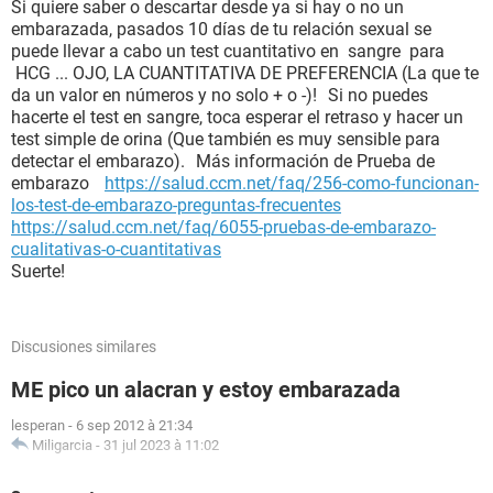
Si quiere saber o descartar desde ya si hay o no un
embarazada, pasados 10 días de tu relación sexual se
puede llevar a cabo un test cuantitativo en sangre para
HCG ... OJO, LA CUANTITATIVA DE PREFERENCIA (La que te
da un valor en números y no solo + o -)! Si no puedes
hacerte el test en sangre, toca esperar el retraso y hacer un
test simple de orina (Que también es muy sensible para
detectar el embarazo). Más información de Prueba de
embarazo
https://salud.ccm.net/faq/256-como-funcionan-
los-test-de-embarazo-preguntas-frecuentes
https://salud.ccm.net/faq/6055-pruebas-de-embarazo-
cualitativas-o-cuantitativas
Suerte!
Discusiones similares
ME pico un alacran y estoy embarazada
lesperan
-
6 sep 2012 à 21:34
Miligarcia
-
31 jul 2023 à 11:02