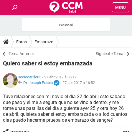
MENU
INICIO
FORUMS
Foros
Embarazo
SALUD
Tema Anterior
Siguiente Tema
Quiero saber si estoy embarazada
FAMILIA
Rociocarillo85
- 27 abr 2017 à 06:17
NUTRICIÓN
Dr. Joseph Exebio
-
27 abr 2017 à 16:52
Tuve relaciones con mi novio el dia 22 de abril este sabado
BIENESTAR
que paso y el me a segura que no se vino a dentro, y me
tome unas pastillas del dia siguiente ayer 25 y otra hoy 26
SEXUALIDAD
de abril, quisiera saber si estoy embarazada o a lod cuantos
dias puedo hacerme prueba de embarazo de sangre?
GLOSARIO