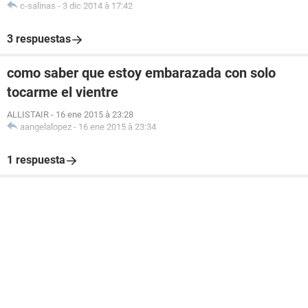
c-salinas
-
3 dic 2014 à 17:42
3 respuestas
como saber que estoy embarazada con solo
tocarme el vientre
ALLISTAIR
-
16 ene 2015 à 23:28
aangelalopez
-
16 ene 2015 à 23:34
1 respuesta