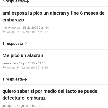
3 respuestas
ami esposa la pico un alacran y tine 6 meses de
embarazo
melky moran
-
25 dic 2012 à 21:04
Abigail P.
-
25 dic 2012 à 21:37
1 respuesta
Me pico un alacran
terezamay
-
12 jun 2015 à 21:25
Abigail P.
-
22 jun 2015 à 15:35
1 respuesta
quiero saber si por medio del tacto se puede
detectar el embaraz
jaacqui
-
27 ago 2014 à 01:41