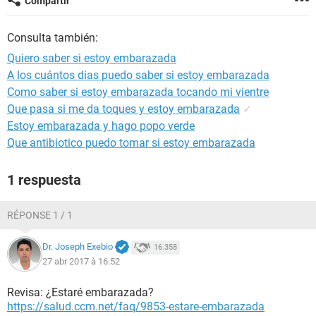
Compartir
Consulta también:
Quiero saber si estoy embarazada
A los cuántos dias puedo saber si estoy embarazada
Como saber si estoy embarazada tocando mi vientre
Que pasa si me da toques y estoy embarazada
✓
Estoy embarazada y hago popo verde
Que antibiotico puedo tomar si estoy embarazada
1 respuesta
RÉPONSE 1 / 1
Dr. Joseph Exebio
16.358
27 abr 2017 à 16:52
Revisa: ¿Estaré embarazada?
https://salud.ccm.net/faq/9853-estare-embarazada