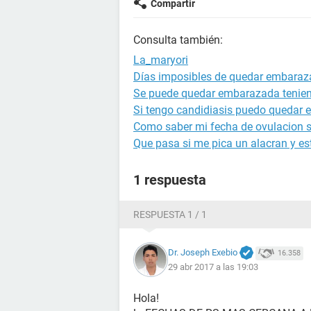
Compartir
Consulta también:
La_maryori
Días imposibles de quedar embara
Se puede quedar embarazada tenien
Si tengo candidiasis puedo quedar
Como saber mi fecha de ovulacion si
Que pasa si me pica un alacran y 
1 respuesta
RESPUESTA 1 / 1
Dr. Joseph Exebio
16.358
29 abr 2017 a las 19:03
Hola!