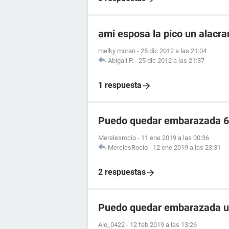
ami esposa la pico un alacr
melky moran
-
25 dic 2012 a las 21:04
Abigail P.
-
25 dic 2012 a las 21:37
1 respuesta
Puedo quedar embarazada 6 
Merelesrocio
-
11 ene 2019 a las 00:36
MerelesRocio
-
12 ene 2019 a las 23:31
2 respuestas
Puedo quedar embarazada un 
Ale_0422
-
12 feb 2019 a las 13:26