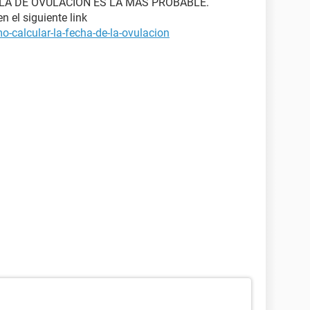
 LA DE OVULACION ES LA MAS PROBABLE.
n el siguiente link
-calcular-la-fecha-de-la-ovulacion