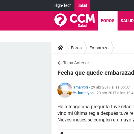
High-Tech
Salud
FOROS
SALUD
Foros
Embarazo
Tema Anterior
Fecha que quede embaraza
lamaryori
- 29 abr 2017 a las 06:07
lamaryori
-
29 abr 2017 a las 19:4
Hola tengo una pregunta tuve relacio
vino mi última regla después tuve re
Nieves meses se cumplen en mayo 