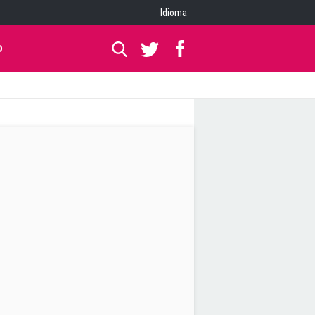
Idioma
O