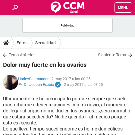
MENU
INICIO
FOROS
Foros
Sexualidad
SALUD
Tema Anterior
Siguiente Tema
Dolor muy fuerte en los ovarios
FAMILIA
HarleyScamander
- 2 may 2017 a las 00:25
NUTRICIÓN
Dr. Joseph Exebio
-
2 may 2017 a las 03:25
Últimamente me he preocupado porque siempre que suelo
BIENESTAR
masturbarme o tener relaciones con mi novio, al momento
de llegar al orgasmo me duelen los ovarios… ¿será normal o
SEXUALIDAD
que estará sucediendo? No he querido ir al médico porque
esto es reciente.
Lo que lleva tiempo sucediéndome es he me dan cólicos
GLOSARIO
demasiados fuertes que mi médico me ha tenido que