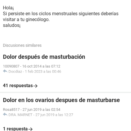
Hola¡
Si persiste en los ciclos menstruales siguientes deberías
visitar a tu ginecólogo.
saludos¡
Discusiones similares
Dolor después de masturbación
10090807
-
16 oct 2014 a las 07:12
Docdiaz
-
1 feb 2023 a las 00:46
41 respuestas
Dolor en los ovarios despues de masturbarse
Rosa8517
-
27 jun 2019 a las 02:54
DRA. MARNET
-
27 jun 2019 a las 12:27
1 respuesta