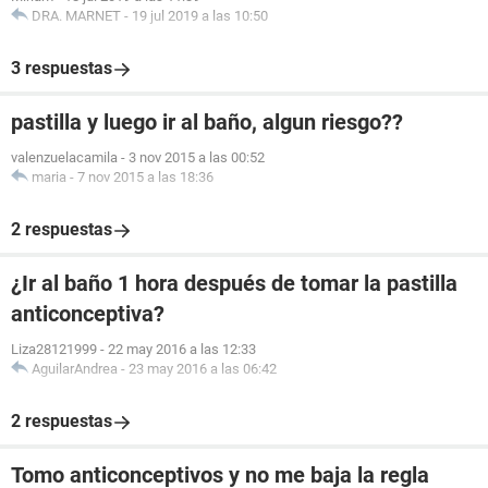
DRA. MARNET
-
19 jul 2019 a las 10:50
3 respuestas
pastilla y luego ir al baño, algun riesgo??
valenzuelacamila
-
3 nov 2015 a las 00:52
maria
-
7 nov 2015 a las 18:36
2 respuestas
¿Ir al baño 1 hora después de tomar la pastilla
anticonceptiva?
Liza28121999
-
22 may 2016 a las 12:33
AguilarAndrea
-
23 may 2016 a las 06:42
2 respuestas
Tomo anticonceptivos y no me baja la regla