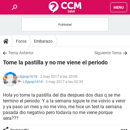
MENU
INICIO
FOROS
Foros
Embarazo
SALUD
Tema Anterior
Siguiente Tema
Tome la pastilla y no me viene el periodo
FAMILIA
Lilypop1618
- 2 may 2017 a las 20:09
NUTRICIÓN
Lilypop1618
-
3 may 2017 a las 02:39
Hola yo tome la pastilla del dia despues dos dias q se me
BIENESTAR
termino el periodo. Y a la semana siguie te me volvio a venir
y ya paso un mes y no me vino, me hice un test la semana
SEXUALIDAD
pasada dio negativo pero todavia no me viene porque
sera???
GLOSARIO