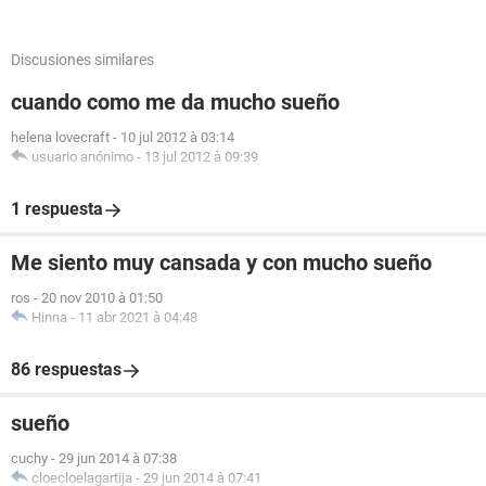
Discusiones similares
cuando como me da mucho sueño
helena lovecraft
-
10 jul 2012 à 03:14
usuario anónimo
-
13 jul 2012 à 09:39
1 respuesta
Me siento muy cansada y con mucho sueño
ros
-
20 nov 2010 à 01:50
Hinna
-
11 abr 2021 à 04:48
86 respuestas
sueño
cuchy
-
29 jun 2014 à 07:38
cloecloelagartija
-
29 jun 2014 à 07:41