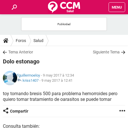
MENU
INICIO
FORUMS
Foros
Salud
SALUD
Tema Anterior
Siguiente Tema
Dolo estonago
FAMILIA
fguillermoeloy
- 9 may 2017 à 12:34
NUTRICIÓN
kriss1407
-
9 may 2017 à 12:41
toy tomando bresis 500 para problema hemorroides pero
BIENESTAR
quiero tomar tratamiento de oarasitos se puede tomar
SEXUALIDAD
Compartir
GLOSARIO
Consulta también: