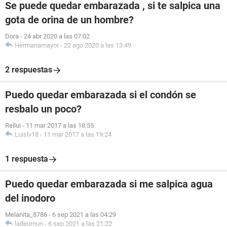
Se puede quedar embarazada , si te salpica una
gota de orina de un hombre?
Dora
-
24 abr 2020 a las 07:02
Hermanamayor
-
22 ago 2020 a las 13:49
2 respuestas
Puedo quedar embarazada si el condón se
resbalo un poco?
Reilui
-
11 mar 2017 a las 18:55
Luislv18
-
11 mar 2017 a las 19:24
1 respuesta
Puedo quedar embarazada si me salpica agua
del inodoro
Melanita_8786
-
6 sep 2021 a las 04:29
ladeumun
-
6 sep 2021 a las 21:22