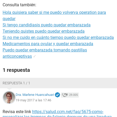
Consulta también:
Hola quisiera saber si me puedo volverva operation para
quedar
Si tengo candidiasis puedo quedar embarazada
Teniendo quistes puedo quedar embarazada
Si no me cuido en cuánto tiempo puedo quedar embarazada
Medicamentos para ovular y quedar embarazada
Puedo quedar embarazada tomando pastillas
anticonceptivas
✓
1 respuesta
RESPUESTA 1 / 1
Dra. Marlene Huancahuari
29.005
19 may 2017 a las 17:46
Revisa este link
https://salud.ccm.net/faq/5675-como-
recanalizar-las-trompas-de-falopio-despues-de-una-ligadura