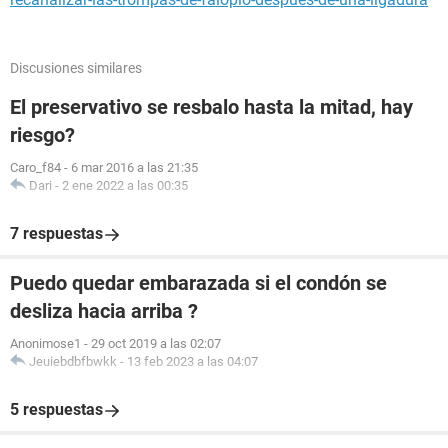
Discusiones similares
El preservativo se resbalo hasta la mitad, hay
riesgo?
Caro_f84
-
6 mar 2016 a las 21:35
Dari
-
2 ene 2022 a las 00:35
7 respuestas
Puedo quedar embarazada si el condón se
desliza hacia arriba ?
Anonimose1
-
29 oct 2019 a las 02:07
Jeuiebdbfbwkk
-
13 feb 2023 a las 04:07
5 respuestas