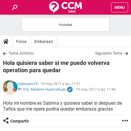
MENU
INICIO
FOROS
Foros
Embarazo
SALUD
Tema Anterior
Siguiente Tema
Hola quisiera saber si me puedo volverva
FAMILIA
operation para quedar
NUTRICIÓN
Sabrinam19
- 19 may 2017 a las 17:37
Dra. Marlene Huancahuari
-
19 may 2017 a las 17:46
BIENESTAR
Hola mi nombre es Sabrina y quisiera saber si despues de
7años que me opere podria quedar embaraza gracias
SEXUALIDAD
Compartir
GLOSARIO