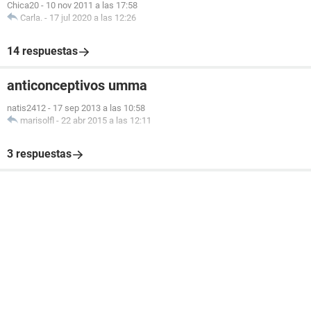
Chica20
-
10 nov 2011 a las 17:58
Carla.
-
17 jul 2020 a las 12:26
14 respuestas
anticonceptivos umma
natis2412
-
17 sep 2013 a las 10:58
marisolfl
-
22 abr 2015 a las 12:11
3 respuestas