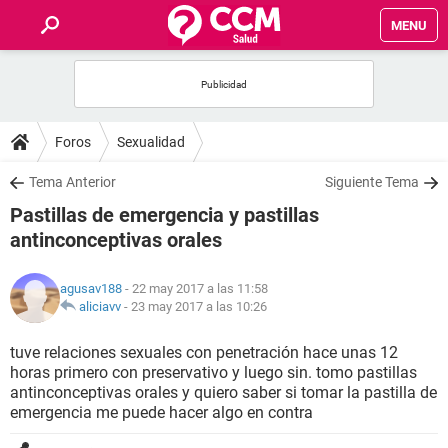
MENU
INICIO
FOROS
Foros
Sexualidad
SALUD
Tema Anterior
Siguiente Tema
Pastillas de emergencia y pastillas
FAMILIA
antinconceptivas orales
NUTRICIÓN
agusav188
- 22 may 2017 a las 11:58
aliciavv
-
23 may 2017 a las 10:26
BIENESTAR
tuve relaciones sexuales con penetración hace unas 12
horas primero con preservativo y luego sin. tomo pastillas
SEXUALIDAD
antinconceptivas orales y quiero saber si tomar la pastilla de
emergencia me puede hacer algo en contra
GLOSARIO