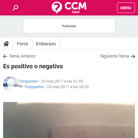
MENU
INICIO
FOROS
Foros
Embarazo
SALUD
Tema Anterior
Siguiente Tema
Es positivo o negativo
FAMILIA
Tonypastor
- 24 may 2017 a las 01:45
NUTRICIÓN
Tonypastor
-
24 may 2017 a las 04:20
BIENESTAR
SEXUALIDAD
GLOSARIO