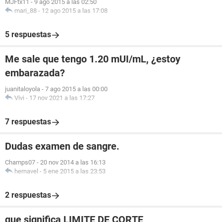
MJFtx11
-
9 ago 2015 a las 02:50
mari_88
-
12 ago 2015 a las 17:08
5 respuestas
Me sale que tengo 1.20 mUI/mL, ¿estoy
embarazada?
juanitaloyola
-
7 ago 2015 a las 00:00
Vivi
-
17 nov 2021 a las 17:27
7 respuestas
Dudas examen de sangre.
Champs07
-
20 nov 2014 a las 16:13
hernavel
-
5 ene 2015 a las 23:53
2 respuestas
que significa LIMITE DE CORTE