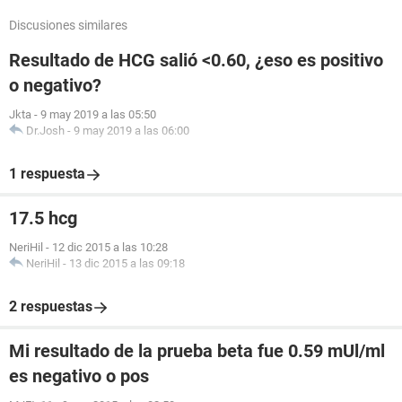
Discusiones similares
Resultado de HCG salió <0.60, ¿eso es positivo
o negativo?
Jkta
-
9 may 2019 a las 05:50
Dr.Josh
-
9 may 2019 a las 06:00
1 respuesta
17.5 hcg
NeriHil
-
12 dic 2015 a las 10:28
NeriHil
-
13 dic 2015 a las 09:18
2 respuestas
Mi resultado de la prueba beta fue 0.59 mUl/ml
es negativo o pos