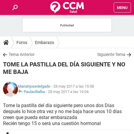
MENU
INICIO
FOROS
Foros
Embarazo
SALUD
Tema Anterior
Siguiente Tema
TOME LA PASTILLA DEL DÍA SIGUIENTE Y NO
FAMILIA
ME BAJA
NUTRICIÓN
Mariahjosedelgado
- 28 may 2017 a las 15:58
Paulavillalba
-
28 may 2017 a las 16:04
BIENESTAR
Tome la pastilla del día siguiente pero unos dos Dias
después lo hice otra vez y no me baja hace unos 10 días
SEXUALIDAD
creen que pueda estar embarazada
Recién tengo 15 o será una cuestión hormonal
GLOSARIO