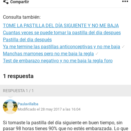
Compartir
Consulta también:
TOME LA PASTILLA DEL DÍA SIGUIENTE Y NO ME BAJA
Cuantas veces se puede tomar la pastilla del dia despues
Pastilla del dia después
Ya me termine las pastillas anticonceptivas y no me baja
✓
Manchas marrones pero no me baja la regla
✓
Test de embarazo negativo y no me baja la regla foro
1 respuesta
RESPUESTA 1 / 1
Paulavillalba
Modificado el 28 may 2017 a las 16:04
Si tomaste la pastilla del día siguiente en buen tiempo, sin
pasar 98 horas tienes 90% que no estés embarazada. Lo que