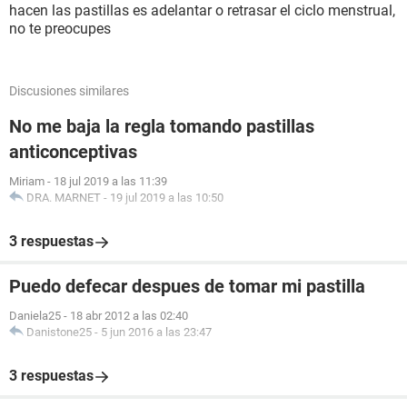
hacen las pastillas es adelantar o retrasar el ciclo menstrual,
no te preocupes
Discusiones similares
No me baja la regla tomando pastillas
anticonceptivas
Miriam
-
18 jul 2019 a las 11:39
DRA. MARNET
-
19 jul 2019 a las 10:50
3 respuestas
Puedo defecar despues de tomar mi pastilla
Daniela25
-
18 abr 2012 a las 02:40
Danistone25
-
5 jun 2016 a las 23:47
3 respuestas