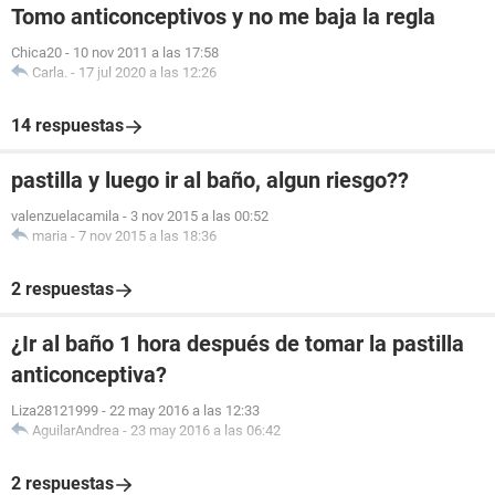
Tomo anticonceptivos y no me baja la regla
Chica20
-
10 nov 2011 a las 17:58
Carla.
-
17 jul 2020 a las 12:26
14 respuestas
pastilla y luego ir al baño, algun riesgo??
valenzuelacamila
-
3 nov 2015 a las 00:52
maria
-
7 nov 2015 a las 18:36
2 respuestas
¿Ir al baño 1 hora después de tomar la pastilla
anticonceptiva?
Liza28121999
-
22 may 2016 a las 12:33
AguilarAndrea
-
23 may 2016 a las 06:42
2 respuestas