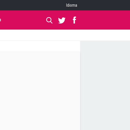
Idioma
O