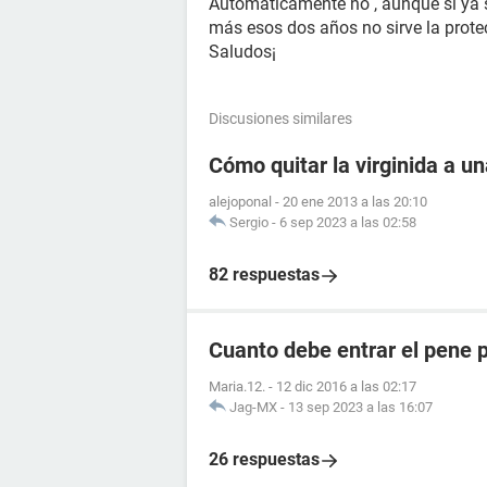
Automaticamente no , aunque si ya 
más esos dos años no sirve la prote
Saludos¡
Discusiones similares
Cómo quitar la virginida a u
alejoponal
-
20 ene 2013 a las 20:10
Sergio
-
6 sep 2023 a las 02:58
82 respuestas
Cuanto debe entrar el pene pa
Maria.12.
-
12 dic 2016 a las 02:17
Jag-MX
-
13 sep 2023 a las 16:07
26 respuestas