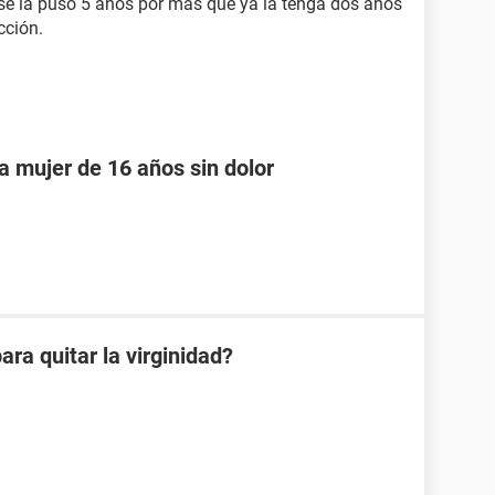
se la puso 5 años por mas que ya la tenga dos años
cción.
na mujer de 16 años sin dolor
ra quitar la virginidad?