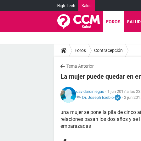
High-Tech
Salud
FOROS
SALUD
Foros
Contracepción
Tema Anterior
La mujer puede quedar en 
davidarciniegas
- 1 jun 2017 a las 23
Dr. Joseph Exebio
-
2 jun 201
una mujer se pone la pila de cinco a
relaciones pasan los dos años y se
embarazadas