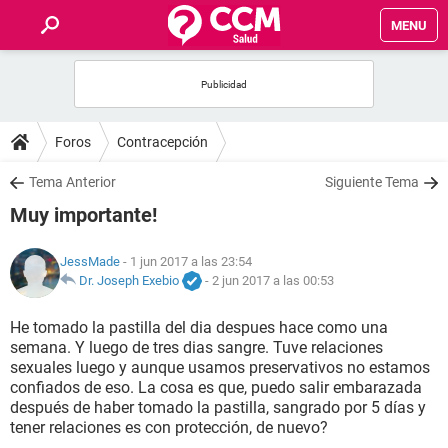
MENU
INICIO
FOROS
Foros
Contracepción
SALUD
Tema Anterior
Siguiente Tema
Muy importante!
FAMILIA
JessMade
- 1 jun 2017 a las 23:54
NUTRICIÓN
Dr. Joseph Exebio
-
2 jun 2017 a las 00:53
He tomado la pastilla del dia despues hace como una
BIENESTAR
semana. Y luego de tres dias sangre. Tuve relaciones
sexuales luego y aunque usamos preservativos no estamos
SEXUALIDAD
confiados de eso. La cosa es que, puedo salir embarazada
después de haber tomado la pastilla, sangrado por 5 días y
tener relaciones es con protección, de nuevo?
GLOSARIO