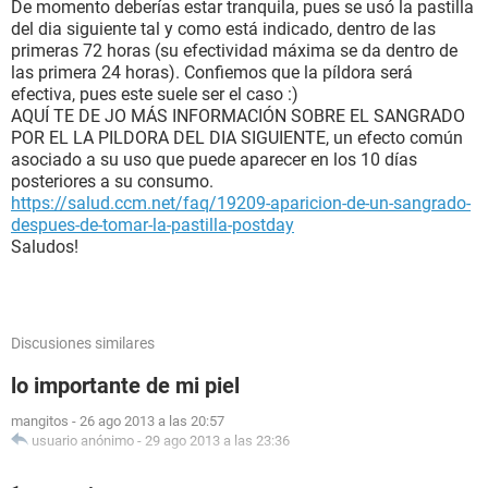
De momento deberías estar tranquila, pues se usó la pastilla
del dia siguiente tal y como está indicado, dentro de las
primeras 72 horas (su efectividad máxima se da dentro de
las primera 24 horas). Confiemos que la píldora será
efectiva, pues este suele ser el caso :)
AQUÍ TE DE JO MÁS INFORMACIÓN SOBRE EL SANGRADO
POR EL LA PILDORA DEL DIA SIGUIENTE, un efecto común
asociado a su uso que puede aparecer en los 10 días
posteriores a su consumo.
https://salud.ccm.net/faq/19209-aparicion-de-un-sangrado-
despues-de-tomar-la-pastilla-postday
Saludos!
Discusiones similares
lo importante de mi piel
mangitos
-
26 ago 2013 a las 20:57
usuario anónimo
-
29 ago 2013 a las 23:36