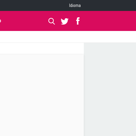
Idioma
O