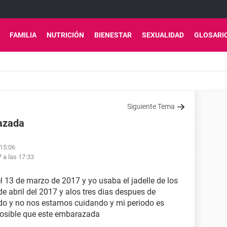
FAMILIA
NUTRICIÓN
BIENESTAR
SEXUALIDAD
GLOSARI
Siguiente Tema
razada
 15:06
7 a las 17:33
el 13 de marzo de 2017 y yo usaba el jadelle de los
 de abril del 2017 y alos tres dias despues de
rido y no nos estamos cuidando y mi periodo es
 posible que este embarazada