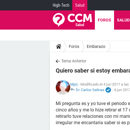
High-Tech
Salud
FOROS
SALUD
Foros
Embarazo
Tema Anterior
Quiero saber si estoy emba
Mprj
- Modificado el 4 jun 2017 a las
Dr. Carlos Salinas
-
4 jun 201
Mi pregunta es y yo tuve el periodo 
cinco años y me lo hize retirar el 17
retirarlo tuve relaciones con mi ma
irregular me encantaria saber si es