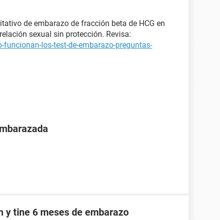
itativo de embarazo de fracción beta de HCG en
elación sexual sin protección. Revisa:
-funcionan-los-test-de-embarazo-preguntas-
 embarazada
an y tine 6 meses de embarazo