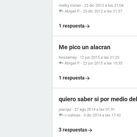
melky moran
-
25 dic 2012 a las 21:04
Abigail P.
-
25 dic 2012 a las 21:37
1 respuesta
Me pico un alacran
terezamay
-
12 jun 2015 a las 21:25
Abigail P.
-
22 jun 2015 a las 15:35
1 respuesta
quiero saber si por medio de
jaacqui
-
27 ago 2014 a las 01:41
c-salinas
-
3 dic 2014 a las 17:42
3 respuestas