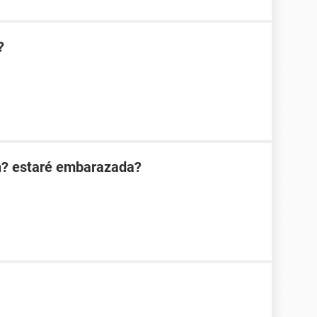
?
n? estaré embarazada?