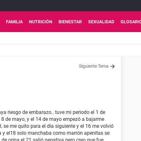
FAMILIA
NUTRICIÓN
BIENESTAR
SEXUALIDAD
GLOSARI
Siguiente Tema
ya riesgo de embarazo.. tuve mi periodo el 1 de
el 8 de mayo, y el 14 de mayo empezó a bajarme
se me quito para el día siguiente y el 16 me volvió
ada y el18 solo manchaba como marrón apenitas se
de orina el 21 salió negativa pero creo que fue