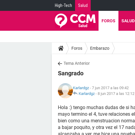
High-Tech
Salud
FOROS
SALUD
Foros
Embarazo
Tema Anterior
Sangrado
Karlardgz
- 7 jun 2017 a las 09:42
Karlardgz
-
8 jun 2017 a las 12:12
Hola :) tengo muchas dudas de si ha
mayo termino el 4, tuve relaciones 
bien como una menstruacion normal, 
a bajar poquito, y otra vez el 17 n
alcanzaba a ver, me hice una prueba 