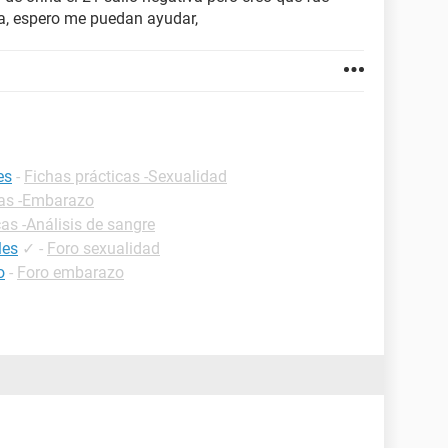
a, espero me puedan ayudar,
es
-
Fichas prácticas -Sexualidad
cas -Embarazo
cas -Análisis de sangre
les
✓
-
Foro sexualidad
o
-
Foro embarazo