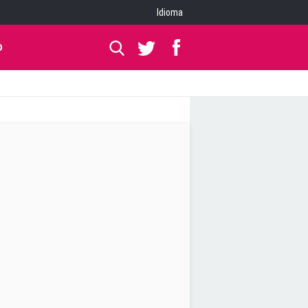
Idioma
O