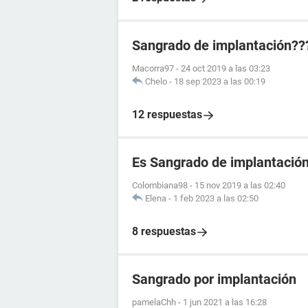
Sangrado de implantación??
Macorra97
-
24 oct 2019 a las 03:23
Chelo
-
18 sep 2023 a las 00:19
12 respuestas
Es Sangrado de implantació
Colombiana98
-
15 nov 2019 a las 02:40
Elena
-
1 feb 2023 a las 02:50
8 respuestas
Sangrado por implantación
pamelaChh
-
1 jun 2021 a las 16:28