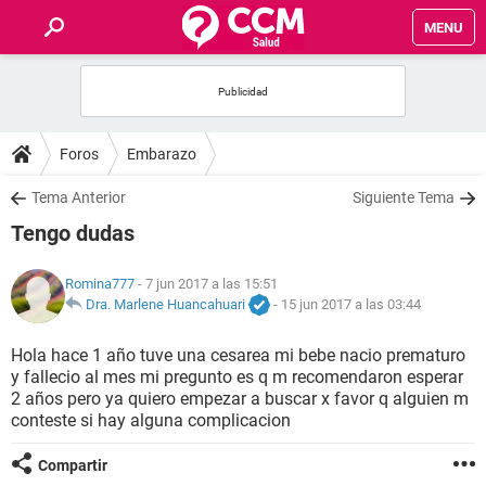
MENU
INICIO
FOROS
Foros
Embarazo
SALUD
Tema Anterior
Siguiente Tema
Tengo dudas
FAMILIA
Romina777
- 7 jun 2017 a las 15:51
NUTRICIÓN
Dra. Marlene Huancahuari
-
15 jun 2017 a las 03:44
Hola hace 1 año tuve una cesarea mi bebe nacio prematuro
BIENESTAR
y fallecio al mes mi pregunto es q m recomendaron esperar
2 años pero ya quiero empezar a buscar x favor q alguien m
SEXUALIDAD
conteste si hay alguna complicacion
Compartir
GLOSARIO