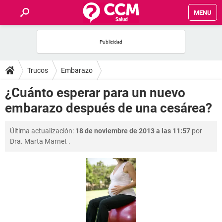
MENU
INICIO
FOROS
Trucos
Embarazo
SALUD
¿Cuánto esperar para un nuevo
embarazo después de una cesárea?
FAMILIA
Última actualización:
18 de noviembre de 2013 a las 11:57
por
NUTRICIÓN
Dra. Marta Marnet
.
BIENESTAR
SEXUALIDAD
GLOSARIO