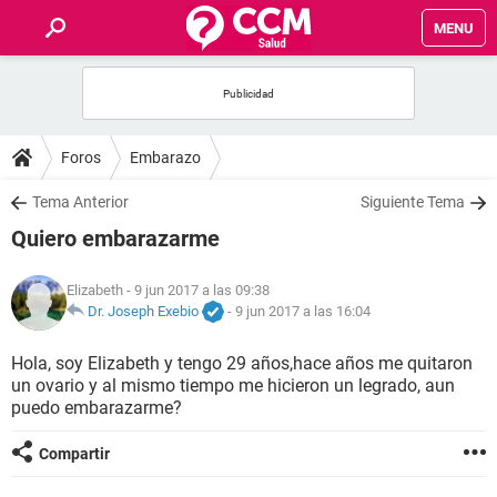
MENU
INICIO
FOROS
Foros
Embarazo
SALUD
Tema Anterior
Siguiente Tema
Quiero embarazarme
FAMILIA
Elizabeth
- 9 jun 2017 a las 09:38
NUTRICIÓN
Dr. Joseph Exebio
-
9 jun 2017 a las 16:04
Hola, soy Elizabeth y tengo 29 años,hace años me quitaron
BIENESTAR
un ovario y al mismo tiempo me hicieron un legrado, aun
puedo embarazarme?
SEXUALIDAD
Compartir
GLOSARIO