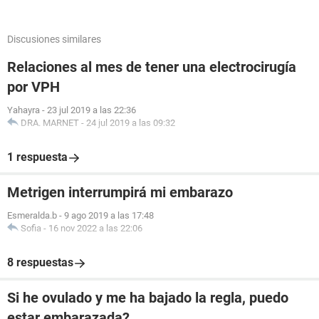
Discusiones similares
Relaciones al mes de tener una electrocirugía
por VPH
Yahayra
-
23 jul 2019 a las 22:36
DRA. MARNET
-
24 jul 2019 a las 09:32
1 respuesta
Metrigen interrumpirá mi embarazo
Esmeralda.b
-
9 ago 2019 a las 17:48
Sofia
-
16 nov 2022 a las 22:06
8 respuestas
Si he ovulado y me ha bajado la regla, puedo
estar embarazada?