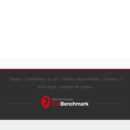
Equipo
Condiciones de uso
Política de privacidad
Contacto
Aviso legal
Gestión de cookies