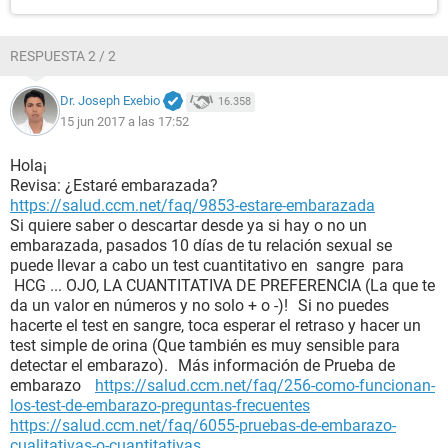
RESPUESTA 2 / 2
Dr. Joseph Exebio
16.358
15 jun 2017 a las 17:52
Hola¡
Revisa: ¿Estaré embarazada?
https://salud.ccm.net/faq/9853-estare-embarazada
Si quiere saber o descartar desde ya si hay o no un
embarazada, pasados 10 días de tu relación sexual se
puede llevar a cabo un test cuantitativo en sangre para
HCG ... OJO, LA CUANTITATIVA DE PREFERENCIA (La que te
da un valor en números y no solo + o -)! Si no puedes
hacerte el test en sangre, toca esperar el retraso y hacer un
test simple de orina (Que también es muy sensible para
detectar el embarazo). Más información de Prueba de
embarazo
https://salud.ccm.net/faq/256-como-funcionan-
los-test-de-embarazo-preguntas-frecuentes
https://salud.ccm.net/faq/6055-pruebas-de-embarazo-
cualitativas-o-cuantitativas