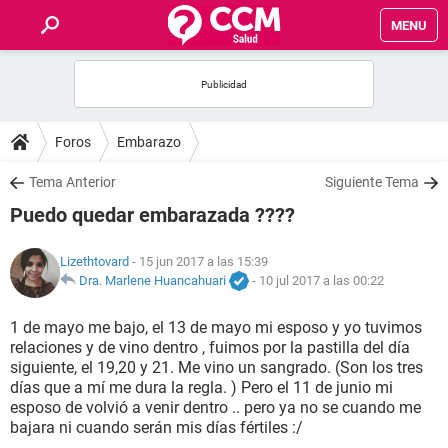
MENU
INICIO
FOROS
Foros
Embarazo
SALUD
Tema Anterior
Siguiente Tema
Puedo quedar embarazada ????
FAMILIA
Lizethtovard
- 15 jun 2017 a las 15:39
NUTRICIÓN
Dra. Marlene Huancahuari
-
10 jul 2017 a las 00:22
1 de mayo me bajo, el 13 de mayo mi esposo y yo tuvimos
BIENESTAR
relaciones y de vino dentro , fuimos por la pastilla del día
siguiente, el 19,20 y 21. Me vino un sangrado. (Son los tres
SEXUALIDAD
días que a mí me dura la regla. ) Pero el 11 de junio mi
esposo de volvió a venir dentro .. pero ya no se cuando me
bajara ni cuando serán mis días fértiles :/
GLOSARIO