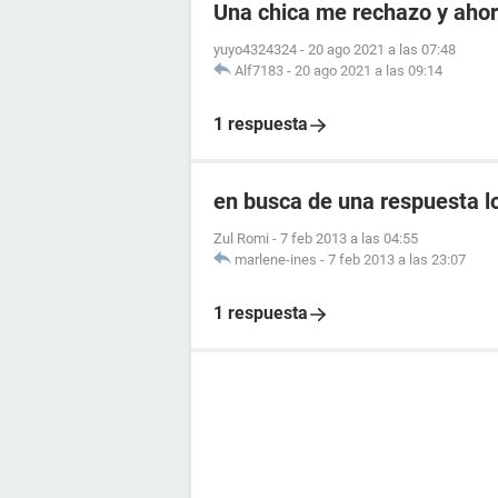
Una chica me rechazo y aho
yuyo4324324
-
20 ago 2021 a las 07:48
Alf7183
-
20 ago 2021 a las 09:14
1 respuesta
en busca de una respuesta l
Zul Romi
-
7 feb 2013 a las 04:55
marlene-ines
-
7 feb 2013 a las 23:07
1 respuesta