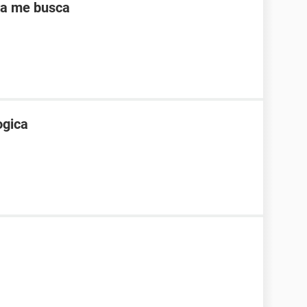
ra me busca
ogica