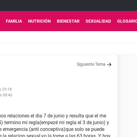
FAMILIA
NUTRICIÓN
BIENESTAR
SEXUALIDAD
GLOSARI
Siguiente Tema
s 23:18
as 00:43
os relaciones el dia 7 de junio y resulta que el me
5) termino mi regla(empezé mi regla el 3 de junio) y
 de emergencia (anti conceptiva)que solo se puede
la relacion sexual,yo la tome a las 63 horas. Y hoy