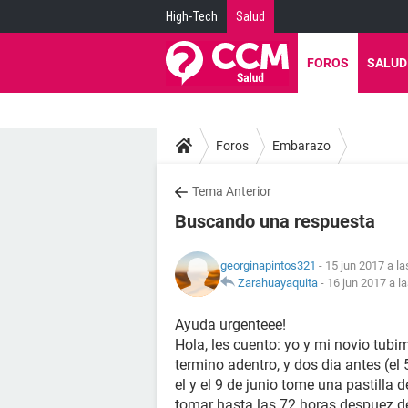
High-Tech
Salud
FOROS
SALUD
Foros
Embarazo
Tema Anterior
Buscando una respuesta
georginapintos321
- 15 jun 2017 a la
Zarahuayaquita
-
16 jun 2017 a l
Ayuda urgenteee!
Hola, les cuento: yo y mi novio tubim
termino adentro, y dos dia antes (el 
el y el 9 de junio tome una pastilla
tomar hasta las 72 horas despuez de 