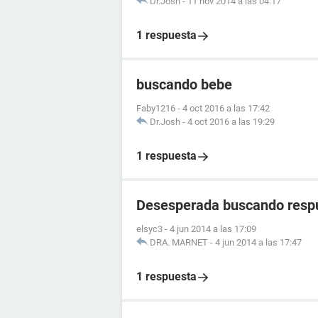
Dr.Josh
-
11 nov 2014 a las 04:17
1 respuesta
buscando bebe
Faby1216
-
4 oct 2016 a las 17:42
Dr.Josh
-
4 oct 2016 a las 19:29
1 respuesta
Desesperada buscando resp
elsyc3
-
4 jun 2014 a las 17:09
DRA. MARNET
-
4 jun 2014 a las 17:47
1 respuesta