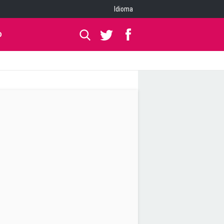
Idioma
O