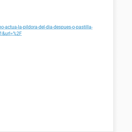
-actua-la-pildora-del-dia-despues-o-pastilla-
1&url=%2F