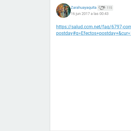
Zarahuayaquita
115
16 jun 2017 a las 00:43
https://salud.ccm.net/faq/6797-como
postday#q=Efectos+postday+&cur=