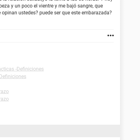
beza y un poco el vientre y me bajó sangre, que
e opinan ustedes? puede ser que este embarazada?
cticas -Definiciones
Definiciones
razo
razo