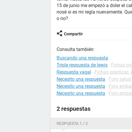
15 de junio me empezó a doler el ca
nosé si es mi regla nuevamente. Qu
o no?
Compartir
Consulta también:
Buscando una respuesta
Triple respuesta de lewis
-
Fichas prá
Respuesta vagal
-
Fichas prácticas -
Necesito una respuesta
-
Foro salud
Necesito una respuesta
-
Foro emba
Necesito una respuesta
-
Foro emba
2 respuestas
RESPUESTA 1 / 2