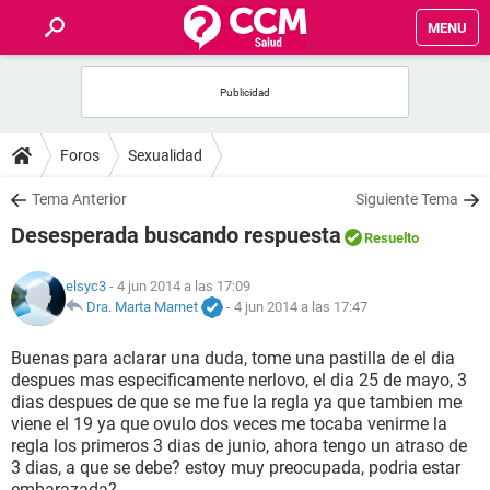
MENU
INICIO
FOROS
Foros
Sexualidad
SALUD
Tema Anterior
Siguiente Tema
Desesperada buscando respuesta
Resuelto
FAMILIA
elsyc3
- 4 jun 2014 a las 17:09
NUTRICIÓN
Dra. Marta Marnet
-
4 jun 2014 a las 17:47
Buenas para aclarar una duda, tome una pastilla de el dia
BIENESTAR
despues mas especificamente nerlovo, el dia 25 de mayo, 3
dias despues de que se me fue la regla ya que tambien me
SEXUALIDAD
viene el 19 ya que ovulo dos veces me tocaba venirme la
regla los primeros 3 dias de junio, ahora tengo un atraso de
3 dias, a que se debe? estoy muy preocupada, podria estar
GLOSARIO
embarazada?