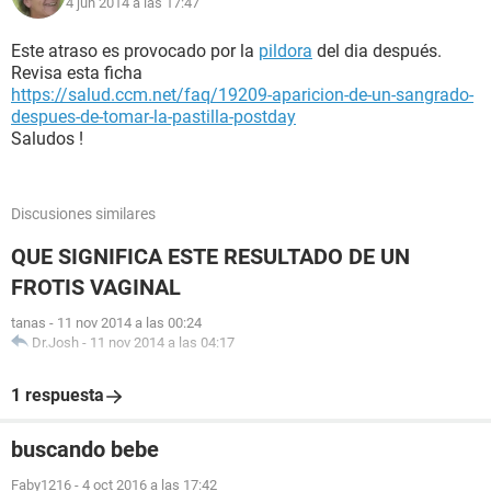
4 jun 2014 a las 17:47
Este atraso es provocado por la
pildora
del dia después.
Revisa esta ficha
https://salud.ccm.net/faq/19209-aparicion-de-un-sangrado-
despues-de-tomar-la-pastilla-postday
Saludos !
Discusiones similares
QUE SIGNIFICA ESTE RESULTADO DE UN
FROTIS VAGINAL
tanas
-
11 nov 2014 a las 00:24
Dr.Josh
-
11 nov 2014 a las 04:17
1 respuesta
buscando bebe
Faby1216
-
4 oct 2016 a las 17:42