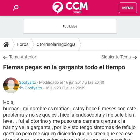
MENU
INICIO
FOROS
Foros
Otorrinolaringología
SALUD
Tema Anterior
Siguiente Tema
Flemas pegas en la garganta todo el tiempo
FAMILIA
Goofysito
- Modificado el 16 jun 2017 a las 20:40
NUTRICIÓN
Goofysito
-
16 jun 2017 a las 20:39
Hola,
BIENESTAR
buenas , mi nombre es matias , estoy hace 6 meses con este
problema y no se que es , hice la endoscopia y me sale bien ,
SEXUALIDAD
leve ... fui al otorrino y me puso una camara q entra x la
nariz y ve la garganta , por lo visto tengo sintomas de reflujo
gastrico pero me siguen diciendo que no creen que sea ese
GLOSARIO
el problema , ahora estoy con un doctor que se especializa