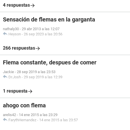
4 respuestas
Sensación de flemas en la garganta
nathaly30
-
29 abr 2013 a las 12:07
Heyson
-
26 sep 2023 a las 20:56
266 respuestas
Flema constante, despues de comer
Jackie
-
28 sep 2019 a las 23:53
Dr.Josh
-
29 sep 2019 a las 12:39
1 respuesta
ahogo con flema
arelis42
-
14 ene 2015 a las 23:29
FarythHernandez
-
14 ene 2015 a las 23:57