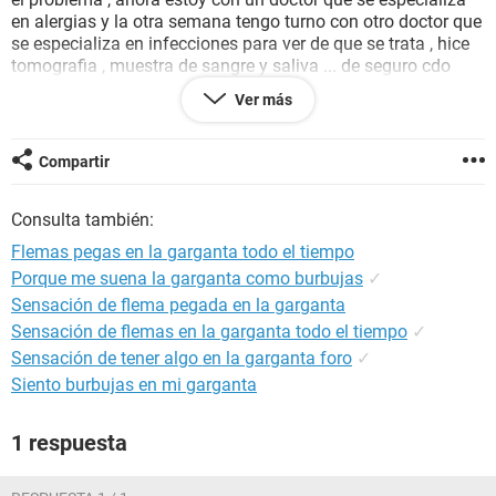
en alergias y la otra semana tengo turno con otro doctor que
se especializa en infecciones para ver de que se trata , hice
tomografia , muestra de sangre y saliva ... de seguro cdo
salgan los resultados va a salir todo normal y quedare como
Ver más
un loco sufriendo toda la vida con este problema... si alguien
encontro la causa me podra ayudar ? whtss
+541154867106 gracias
Compartir
Consulta también:
Flemas pegas en la garganta todo el tiempo
Porque me suena la garganta como burbujas
✓
Sensación de flema pegada en la garganta
Sensación de flemas en la garganta todo el tiempo
✓
Sensación de tener algo en la garganta foro
✓
Siento burbujas en mi garganta
1 respuesta