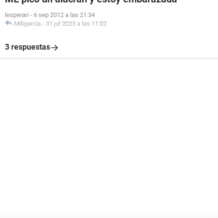
lesperan
-
6 sep 2012 a las 21:34
Miligarcia
-
31 jul 2023 a las 11:02
3 respuestas