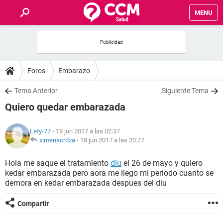
MENU
INICIO
FOROS
Foros
Embarazo
SALUD
Tema Anterior
Siguiente Tema
Quiero quedar embarazada
FAMILIA
Lety-77
- 18 jun 2017 a las 02:37
NUTRICIÓN
ximenacrdza
-
18 jun 2017 a las 20:27
Hola me saque el tratamiento
diu
el 26 de mayo y quiero
BIENESTAR
kedar embarazada pero aora me llego mi periodo cuanto se
demora en kedar embarazada despues del diu
SEXUALIDAD
Compartir
GLOSARIO