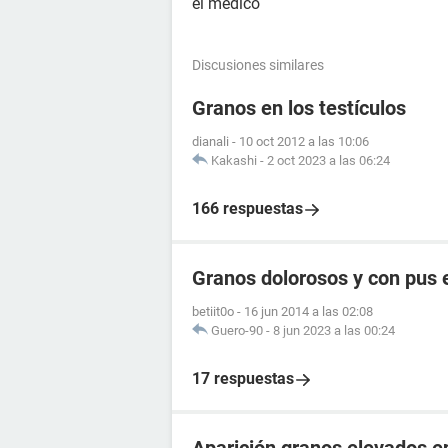
el médico
Discusiones similares
Granos en los testículos
dianali
-
10 oct 2012 a las 10:06
Kakashi
-
2 oct 2023 a las 06:24
166 respuestas
Granos dolorosos y con pus e
betiit0o
-
16 jun 2014 a las 02:08
Guero-90
-
8 jun 2023 a las 00:24
17 respuestas