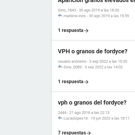
Aparición granos elevados e
Gino_1843
-
30 ago 2019 a las 18:30
marlene-ines
-
30 ago 2019 a las 19:59
1 respuesta
VPH o granos de fordyce?
usuario anónimo
-
3 sep 2022 a las 10:20
Gine_0089
-
3 sep 2022 a las 14:02
1 respuesta
vph o granos del fordyce?
2444
-
21 ago 2018 a las 22:13
Lucaslopes18
-
19 jun 2023 a las 18:11
7 respuestas