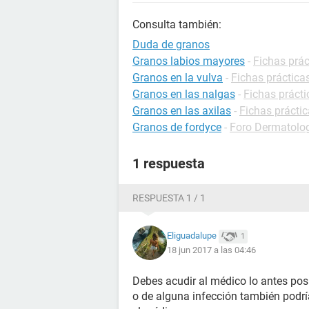
Consulta también:
Duda de granos
Granos labios mayores
-
Fichas prác
Granos en la vulva
-
Fichas práctica
Granos en las nalgas
-
Fichas práct
Granos en las axilas
-
Fichas prácti
Granos de fordyce
-
Foro Dermatolo
1 respuesta
RESPUESTA 1 / 1
Eliguadalupe
1
18 jun 2017 a las 04:46
Debes acudir al médico lo antes posi
o de alguna infección también podría