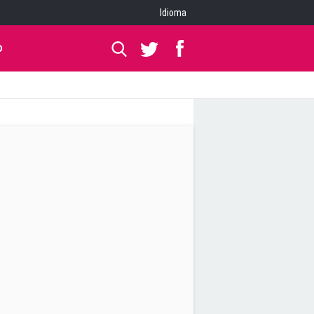
Idioma
O