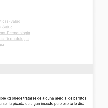
ticas -Salud
s -Salud
icas -Dermatología
cas -Dermatología
gia
ble xq puede tratarse de alguna alergia, de barritos
 ser la picada de algun insecto pero eso te lo dirá