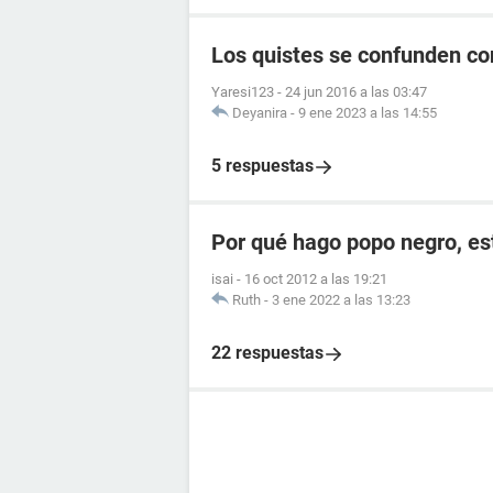
Los quistes se confunden c
Yaresi123
-
24 jun 2016 a las 03:47
Deyanira
-
9 ene 2023 a las 14:55
5 respuestas
Por qué hago popo negro, e
isai
-
16 oct 2012 a las 19:21
Ruth
-
3 ene 2022 a las 13:23
22 respuestas