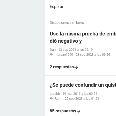
Esperar
Discusiones similares
Use la misma prueba de emba
dió negativo y
Dan
-
13 sep 2021 a las 02:19
marsan1990
-
28 sep 2023 a las 09:26
2 respuestas
¿Se puede confundir un quis
Lorebb
-
19 mar 2013 a las 00:24
Romi
-
25 sep 2023 a las 01:21
85 respuestas