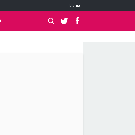
Idioma
O