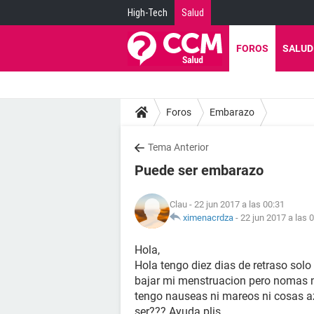
High-Tech
Salud
FOROS
SALUD
Foros
Embarazo
Tema Anterior
Puede ser embarazo
Clau
- 22 jun 2017 a las 00:31
ximenacrdza
-
22 jun 2017 a las 
Hola,
Hola tengo diez dias de retraso solo
bajar mi menstruacion pero nomas 
tengo nauseas ni mareos ni cosas az
ser??? Ayuda plis