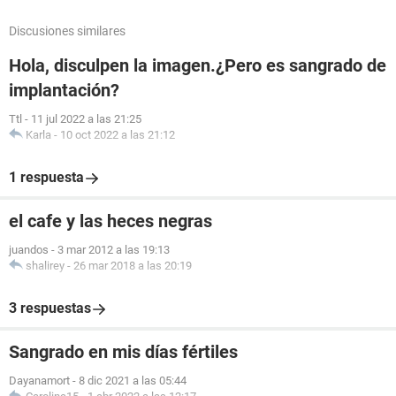
Discusiones similares
Hola, disculpen la imagen.¿Pero es sangrado de
implantación?
Ttl
-
11 jul 2022 a las 21:25
Karla
-
10 oct 2022 a las 21:12
1 respuesta
el cafe y las heces negras
juandos
-
3 mar 2012 a las 19:13
shalirey
-
26 mar 2018 a las 20:19
3 respuestas
Sangrado en mis días fértiles
Dayanamort
-
8 dic 2021 a las 05:44