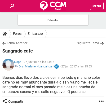
MENU
INICIO
FOROS
Foros
Embarazo
SALUD
Tema Anterior
Siguiente Tema
Sangrado cafe
FAMILIA
Nopq
- 27 jun 2017 a las 14:16
NUTRICIÓN
Dra. Marlene Huancahuari
-
27 jun 2017 a las 15:53
Buenos dias llevo dos ciclos de mi periodo q mancho color
BIENESTAR
cafe no es muy abundante dura 4 dias y ya.no me llega el
sangrado normal.el mes pasado me hice una prueba de
SEXUALIDAD
embarazo casera y me salio negativo!! Q podra ser
Compartir
GLOSARIO