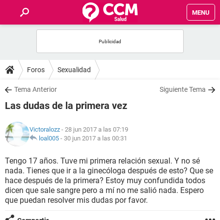
MENU
INICIO
FOROS
Foros
Sexualidad
SALUD
Tema Anterior
Siguiente Tema
Las dudas de la primera vez
FAMILIA
Victoralozz
- 28 jun 2017 a las 07:19
NUTRICIÓN
loal005
-
30 jun 2017 a las 00:31
Tengo 17 años. Tuve mi primera relación sexual. Y no sé
BIENESTAR
nada. Tienes que ir a la ginecóloga después de esto? Que se
hace después de la primera? Estoy muy confundida todos
SEXUALIDAD
dicen que sale sangre pero a mí no me salió nada. Espero
que puedan resolver mis dudas por favor.
GLOSARIO