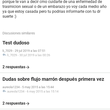
porque te van a decir cmo cuidarte de una enfermedad de
trasmicion sexual o de un embarazo yo voy cada medio año
ya que estoy casada pero tu podrias informarte con tu dr
suerte :)
Discusiones similares
Test dudoso
li_7029
-
29 jul 2019 a las 07:51
li_7029
-
30 jul 2019 a las 00:26
2 respuestas
Dudas sobre flujo marrón después primera vez
aureola1234
-
5 may 2015 a las 15:44
aureola1234
-
6 may 2015 a las 15:14
2 respuestas