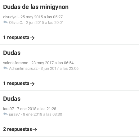
Dudas de las minigynon
civudyel
-
25 may 2015 a las 05:27
Olivia.O.
-
2 jun 2015 a las 20:01
1 respuesta
Dudas
valeriafaraone
-
23 may 2017 a las 06:54
AdrianlimacruZz
-
3 jun 2017 a las 23:06
1 respuesta
Dudas
iara97
-
7 ene 2018 a las 21:28
iara97
-
8 ene 2018 a las 03:30
2 respuestas