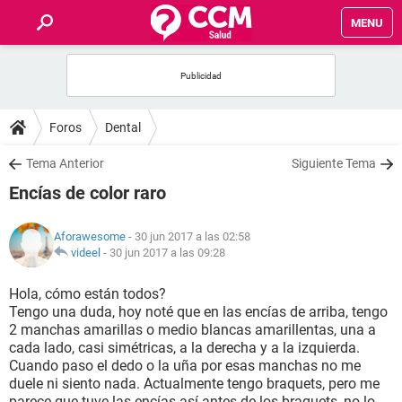
MENU
INICIO
FOROS
Foros
Dental
SALUD
Tema Anterior
Siguiente Tema
Encías de color raro
FAMILIA
Aforawesome
- 30 jun 2017 a las 02:58
NUTRICIÓN
videel
-
30 jun 2017 a las 09:28
Hola, cómo están todos?
BIENESTAR
Tengo una duda, hoy noté que en las encías de arriba, tengo
2 manchas amarillas o medio blancas amarillentas, una a
SEXUALIDAD
cada lado, casi simétricas, a la derecha y a la izquierda.
Cuando paso el dedo o la uña por esas manchas no me
duele ni siento nada. Actualmente tengo braquets, pero me
GLOSARIO
parece que tuve las encías así antes de los braquets, no lo