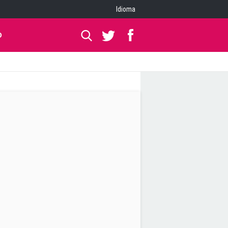
Idioma
O