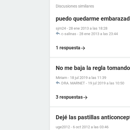
Discusiones similares
puedo quedarme embarazada
sjm24
-
28 ene 2013 a las 18:28
c-salinas
-
28 ene 2013 a las 23:44
1 respuesta
No me baja la regla tomando 
Miriam
-
18 jul 2019 a las 11:39
DRA. MARNET
-
19 jul 2019 a las 10:50
3 respuestas
Dejé las pastillas anticonce
uge2012
-
6 oct 2012 a las 03:46