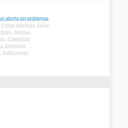
un aborto sin problemas
-
Fichas prácticas -Salud
ticas - Alergias
as - Esterilidad
as -Embarazo
 -Definiciones