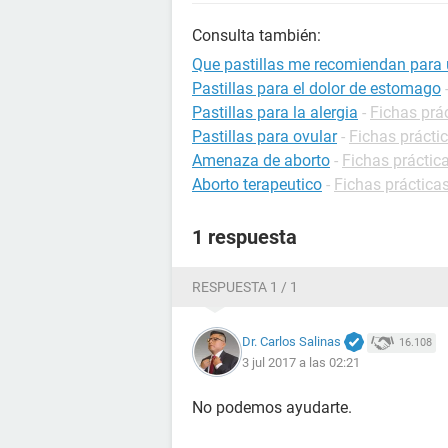
Consulta también:
Que pastillas me recomiendan para 
Pastillas para el dolor de estomago
Pastillas para la alergia
-
Fichas prác
Pastillas para ovular
-
Fichas práctic
Amenaza de aborto
-
Fichas práctic
Aborto terapeutico
-
Fichas prácticas
1 respuesta
RESPUESTA 1 / 1
Dr. Carlos Salinas
16.108
3 jul 2017 a las 02:21
No podemos ayudarte.