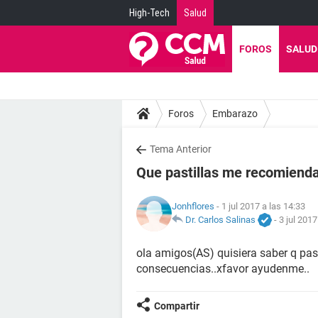
High-Tech
Salud
FOROS
SALUD
Foros
Embarazo
Tema Anterior
Que pastillas me recomienda
Jonhflores
- 1 jul 2017 a las 14:33
Dr. Carlos Salinas
-
3 jul 2017
ola amigos(AS) quisiera saber q pas
consecuencias..xfavor ayudenme..
Compartir