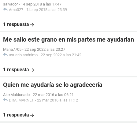
salvador
-
14 sep 2018 a las 17:47
Ama027
-
14 sep 2018 a las 23:39
1 respuesta
Me salio este grano en mis partes me ayudarian
Maria7705
-
22 sep 2022 a las 20:27
usuario anónimo
-
22 sep 2022 a las 21:42
1 respuesta
Quien me ayudaría se lo agradecería
AlexMaldonado
-
22 mar 2016 a las 06:21
DRA. MARNET
-
22 mar 2016 a las 11:12
1 respuesta