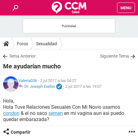
MENU
INICIO
FOROS
Foros
Sexualidad
SALUD
Tema Anterior
Siguiente Tema
Me ayudarían mucho
FAMILIA
Valeria036
- 2 jul 2017 a las 04:27
NUTRICIÓN
Dr. Joseph Exebio
-
2 jul 2017 a las 19:07
Hola,
BIENESTAR
Hola Tuve Relaciones Sexuales Con Mi Novio usamos
condon
& el no saco
semen
en mi vagina aun asi puedo
SEXUALIDAD
quedar embarazada?
Compartir
GLOSARIO