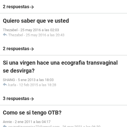
2 respuestas
Quiero saber que ve usted
Thezabel
-
25 may 2016 a las 02:03
Thezabel
-
25 may 2016 a las 20:43
2 respuestas
Si una virgen hace una ecografia transvaginal
se desvirga?
SHANG
-
5 ene 2013 a las 18:03
karla
-
12 feb 2015 a las 18:28
3 respuestas
Como se si tengo OTB?
Annie
-
2 ene 2011 a las 04:17
cruzortizveronica72@gmail.com
-
26 mar 2021 a las 06:30