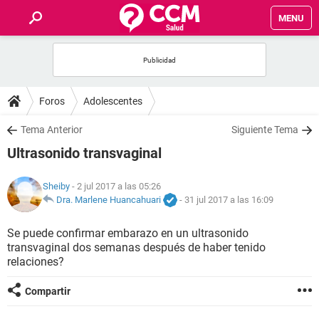
MENU
INICIO
FOROS
Foros
Adolescentes
SALUD
Tema Anterior
Siguiente Tema
Ultrasonido transvaginal
FAMILIA
Sheiby
- 2 jul 2017 a las 05:26
NUTRICIÓN
Dra. Marlene Huancahuari
-
31 jul 2017 a las 16:09
Se puede confirmar embarazo en un ultrasonido
BIENESTAR
transvaginal dos semanas después de haber tenido
relaciones?
SEXUALIDAD
Compartir
GLOSARIO