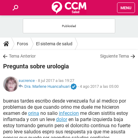
MENU
INICIO
FOROS
Foros
El sistema de salud
SALUD
Tema Anterior
Siguiente Tema
Pregunta sobre urologia
FAMILIA
sucrence
- 8 jul 2017 a las 19:27
NUTRICIÓN
Dra. Marlene Huancahuari
-
4 ago 2017 a las 05:00
buenas tardes escribo desde venezuela fui al medico por
BIENESTAR
problemas de que cuando orino me duele me hicieron
examen de
orina
no salio
infeccion
me dicen sistitis estoy
SEXUALIDAD
inflamada y con un leve
dolor
en la parte izquierda baja
estoy tomando genurin pero el dolorcito continua no fuerte
pero leve saludos espro sus respuesta ya que me asusta
GLOSARIO
pensar que puede ser apendice saludos cordiales