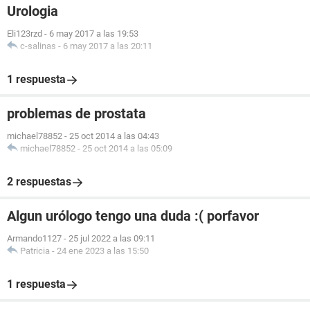
Urologia
Eli123rzd
-
6 may 2017 a las 19:53
c-salinas
-
6 may 2017 a las 20:11
1 respuesta
problemas de prostata
michael78852
-
25 oct 2014 a las 04:43
michael78852
-
25 oct 2014 a las 05:09
2 respuestas
Algun urólogo tengo una duda :( porfavor
Armando1127
-
25 jul 2022 a las 09:11
Patricia
-
24 ene 2023 a las 15:50
1 respuesta