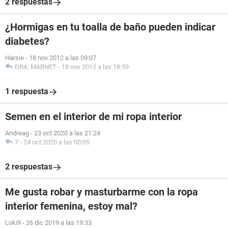
2 respuestas
¿Hormigas en tu toalla de baño pueden indicar
diabetes?
Harsie
-
18 nov 2012 a las 09:07
DRA. MARNET
-
18 nov 2012 a las 18:59
1 respuesta
Semen en el interior de mi ropa interior
Andreag
-
23 oct 2020 a las 21:24
7
-
24 oct 2020 a las 00:05
2 respuestas
Me gusta robar y masturbarme con la ropa
interior femenina, estoy mal?
Loki9
-
26 dic 2019 a las 19:33