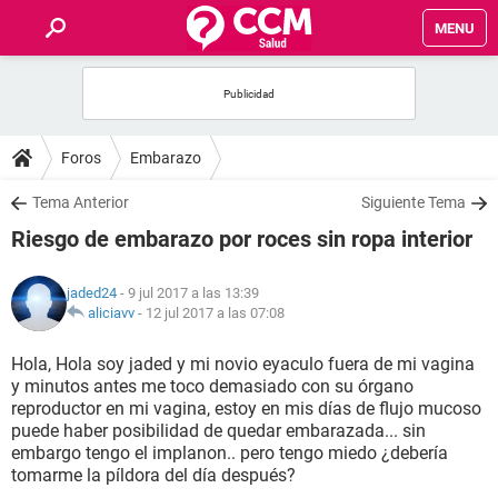
MENU
INICIO
FOROS
Foros
Embarazo
SALUD
Tema Anterior
Siguiente Tema
Riesgo de embarazo por roces sin ropa interior
FAMILIA
jaded24
- 9 jul 2017 a las 13:39
NUTRICIÓN
aliciavv
-
12 jul 2017 a las 07:08
Hola, Hola soy jaded y mi novio eyaculo fuera de mi vagina
BIENESTAR
y minutos antes me toco demasiado con su órgano
reproductor en mi vagina, estoy en mis días de flujo mucoso
SEXUALIDAD
puede haber posibilidad de quedar embarazada... sin
embargo tengo el implanon.. pero tengo miedo ¿debería
tomarme la píldora del día después?
GLOSARIO