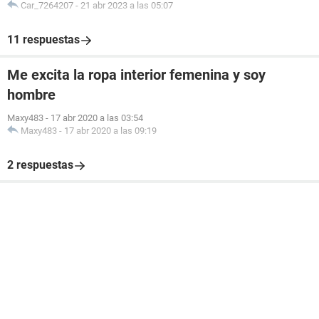
Car_7264207
-
21 abr 2023 a las 05:07
11 respuestas
Me excita la ropa interior femenina y soy
hombre
Maxy483
-
17 abr 2020 a las 03:54
Maxy483
-
17 abr 2020 a las 09:19
2 respuestas