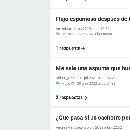
Flujo espumoso después de t
Amvelour
-
2 jun 2019 a las 10:26
Dr.Josh
-
3 jun 2019 a las 00:49
1 respuesta
Me sale una espuma que huel
Robert_8660
-
10 jul 2021 a las 07:46
Maysy3
-
20 ene 2022 a las 07:33
2 respuestas
¿Que pasa si un cachorro pe
AndresMarquez
-
25 dic 2022 a las 22:52