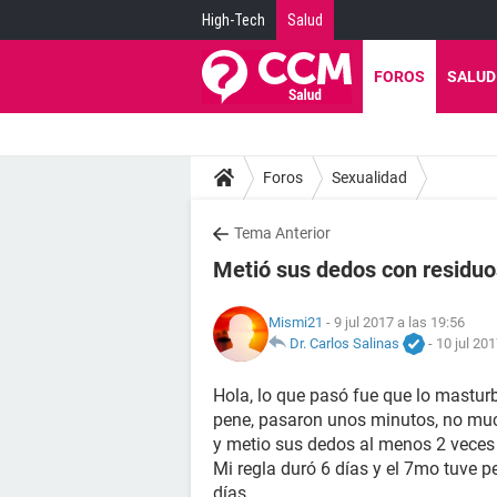
High-Tech
Salud
FOROS
SALUD
Foros
Sexualidad
Tema Anterior
Metió sus dedos con residu
Mismi21
- 9 jul 2017 a las 19:56
Dr. Carlos Salinas
-
10 jul 201
Hola, lo que pasó fue que lo masturb
pene, pasaron unos minutos, no mu
y metio sus dedos al menos 2 veces
Mi regla duró 6 días y el 7mo tuve p
días