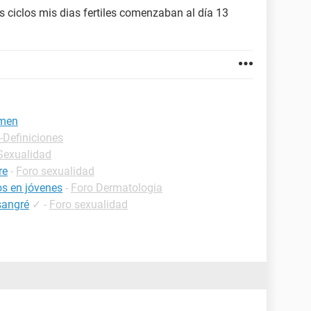
 ciclos mis dias fertiles comenzaban al día 13
emen
-Definiciones
-Sexualidad
re
-
Foro sexualidad
s en jóvenes
-
Foro Dermatologia
sangré
✓
-
Foro sexualidad