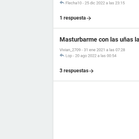
Flecha10
-
25 dic 2022 a las 23:15
1 respuesta
Masturbarme con las uñas l
Vivian_2709
-
31 ene 2021 a las 07:28
Lop
-
20 ago 2022 a las 00:54
3 respuestas