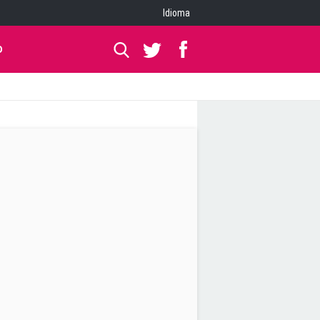
Idioma
O