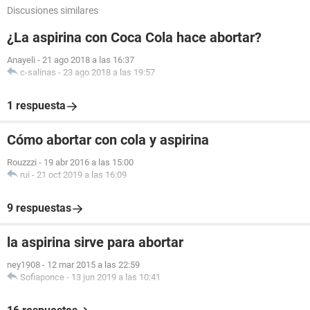
Discusiones similares
¿La aspirina con Coca Cola hace abortar?
Anayeli
-
21 ago 2018 a las 16:37
c-salinas
-
23 ago 2018 a las 19:57
1 respuesta
Cómo abortar con cola y aspirina
Rouzzzi
-
19 abr 2016 a las 15:00
rui
-
21 oct 2019 a las 16:09
9 respuestas
la aspirina sirve para abortar
ney1908
-
12 mar 2015 a las 22:59
Sofiaponce
-
13 jun 2019 a las 10:41