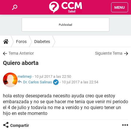
MENU
INICIO
FOROS
Foros
Diabetes
SALUD
Tema Anterior
Siguiente Tema
Quiero aborta
FAMILIA
melimeji
- 10 jul 2017 a las 22:50
NUTRICIÓN
Dr. Carlos Salinas
-
10 jul 2017 a las 22:54
hola estoy desesperada necesito ayuda creo que estoy
BIENESTAR
embarazada y no se que hacer me tenia que venir mi periodo
el 4 de julio y todavía no me a venido y no quiero tener un
SEXUALIDAD
hijo en este momento
Compartir
GLOSARIO