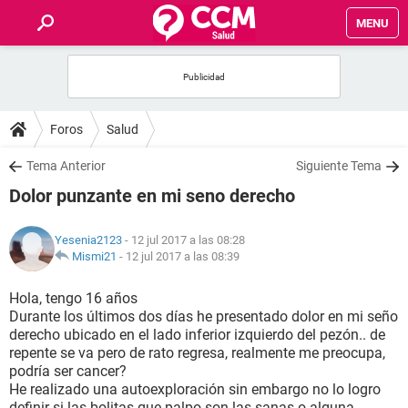
MENU
INICIO
FOROS
Foros
Salud
SALUD
Tema Anterior
Siguiente Tema
Dolor punzante en mi seno derecho
FAMILIA
Yesenia2123
- 12 jul 2017 a las 08:28
NUTRICIÓN
Mismi21
-
12 jul 2017 a las 08:39
Hola, tengo 16 años
BIENESTAR
Durante los últimos dos días he presentado dolor en mi seño
derecho ubicado en el lado inferior izquierdo del pezón.. de
SEXUALIDAD
repente se va pero de rato regresa, realmente me preocupa,
podría ser cancer?
He realizado una autoexploración sin embargo no lo logro
GLOSARIO
definir si las bolitas que palpo son las sanas o alguna