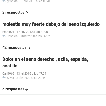
griselda
-
10 dic 2016 a las 00:41
2 respuestas
molestia muy fuerte debajo del seno izquierdo
marce21
-
17 nov 2010 a las 21:00
Jessica
-
3 mar 2020 a las 06:02
42 respuestas
Dolor en el seno derecho , axila, espalda,
costilla
Cari1966
-
13 jul 2016 a las 17:24
Silvia
-
3 abr 2020 a las 20:46
3 respuestas