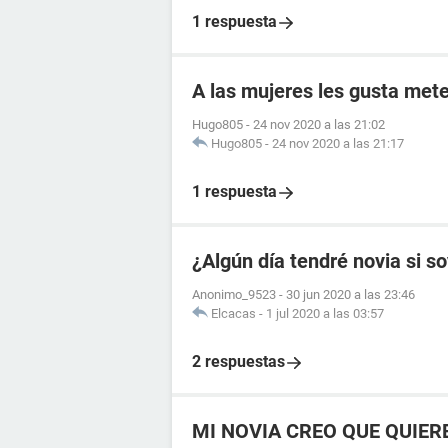
1 respuesta
A las mujeres les gusta mete
Hugo805
-
24 nov 2020 a las 21:02
Hugo805
-
24 nov 2020 a las 21:17
1 respuesta
¿Algún día tendré novia si s
Anonimo_9523
-
30 jun 2020 a las 23:46
Elcacas
-
1 jul 2020 a las 03:57
2 respuestas
MI NOVIA CREO QUE QUIER