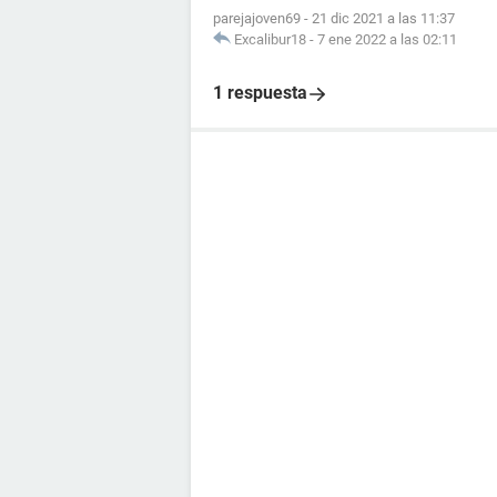
parejajoven69
-
21 dic 2021 a las 11:37
Excalibur18
-
7 ene 2022 a las 02:11
1 respuesta