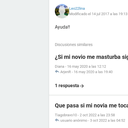
Leo22lina
Modificado el 14 jul 2017 a las 19:13
Ayuda!!
Discusiones similares
¿Si mi novio me masturba si
Diana
-
16 may 2020 a las 12:12
ArjenR
-
16 may 2020 a las 19:40
1 respuesta
Que pasa si mi novia me toc
Tiagobravo10
-
2 oct 2022 a las 23:58
usuario anónimo
-
3 oct 2022 a las 04:52