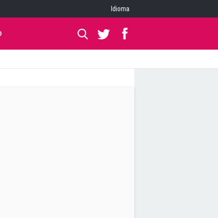
Idioma
O