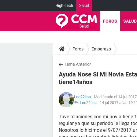
High-Tech
Salud
FOROS
SALUD
Foros
Embarazo
Tema Anterior
Ayuda Nose Si Mi Novia Est
tiene14años
Leo22lina
- Modificado el 14 jul 2017
Leo22lina
-
14 jul 2017 a las 19:1
Tuve relaciones con mi novia tiene 1
regular ya que su periodo le llega to
Nosotros lo hicimos el 9/07/2017 u
pero nose si hay probabilidades de