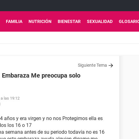
FAMILIA
NUTRICIÓN
BIENESTAR
SEXUALIDAD
GLOSARI
Siguiente Tema
a Embaraza Me preocupa​ solo
 a las 19:12
1
4 años y era virgen y no nos Protegimos ella es
dos los 16 o 17
na semana antes de su periodo todavía no es 16
 que este embaraza ayuda alguien digame me