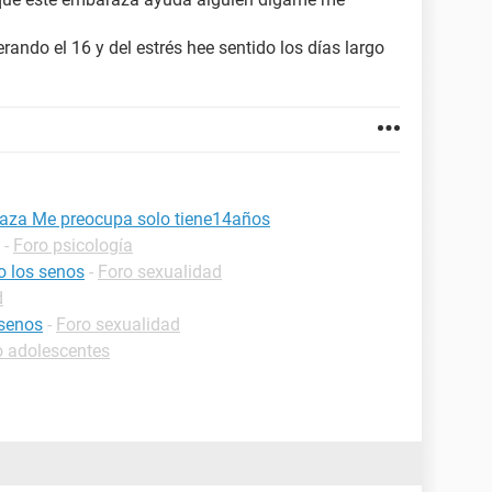
ando el 16 y del estrés hee sentido los días largo
aza Me preocupa​ solo tiene14años
-
Foro psicología
o los senos
-
Foro sexualidad
d
 senos
-
Foro sexualidad
o adolescentes