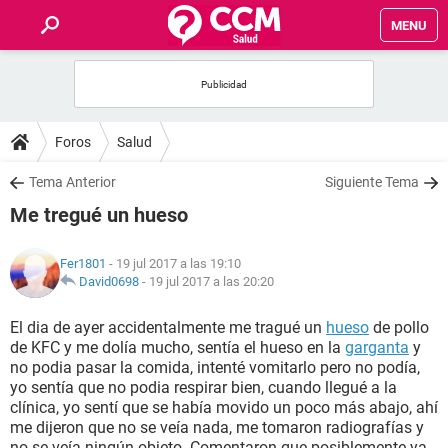
MENU
INICIO
FOROS
Foros
Salud
SALUD
Tema Anterior
Siguiente Tema
Me tregué un hueso
FAMILIA
Fer1801
- 19 jul 2017 a las 19:10
NUTRICIÓN
David0698
-
19 jul 2017 a las 20:20
El dia de ayer accidentalmente me tragué un
hueso
de pollo
BIENESTAR
de KFC y me dolía mucho, sentía el hueso en la
garganta
y
no podia pasar la comida, intenté vomitarlo pero no podía,
SEXUALIDAD
yo sentía que no podia respirar bien, cuando llegué a la
clínica, yo sentí que se había movido un poco más abajo, ahí
me dijeron que no se veía nada, me tomaron radiografías y
GLOSARIO
no se veía ningún objeto. Comentaron que posiblemente ya