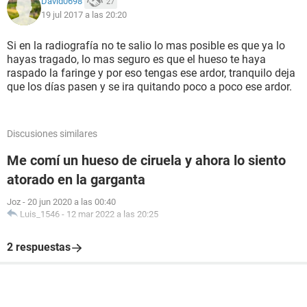
David0698
27
19 jul 2017 a las 20:20
Si en la radiografía no te salio lo mas posible es que ya lo
hayas tragado, lo mas seguro es que el hueso te haya
raspado la faringe y por eso tengas ese ardor, tranquilo deja
que los días pasen y se ira quitando poco a poco ese ardor.
Discusiones similares
Me comí un hueso de ciruela y ahora lo siento
atorado en la garganta
Joz
-
20 jun 2020 a las 00:40
Luis_1546
-
12 mar 2022 a las 20:25
2 respuestas