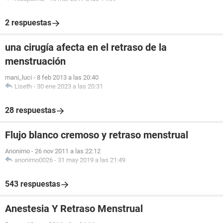
2 respuestas
una cirugía afecta en el retraso de la
menstruación
mani_luci
-
8 feb 2013 a las 20:40
Liseth
-
30 ene 2023 a las 20:31
28 respuestas
Flujo blanco cremoso y retraso menstrual
Anonimo
-
26 nov 2011 a las 22:12
anonimo0026
-
31 may 2019 a las 21:49
543 respuestas
Anestesia Y Retraso Menstrual