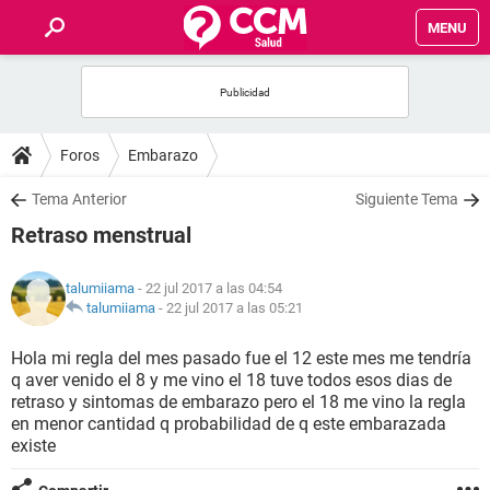
MENU
INICIO
FOROS
Foros
Embarazo
SALUD
Tema Anterior
Siguiente Tema
Retraso menstrual
FAMILIA
talumiiama
- 22 jul 2017 a las 04:54
NUTRICIÓN
talumiiama
-
22 jul 2017 a las 05:21
Hola mi regla del mes pasado fue el 12 este mes me tendría
BIENESTAR
q aver venido el 8 y me vino el 18 tuve todos esos dias de
retraso y sintomas de embarazo pero el 18 me vino la regla
SEXUALIDAD
en menor cantidad q probabilidad de q este embarazada
existe
GLOSARIO