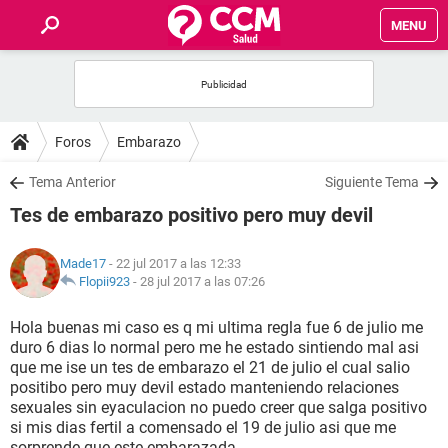
MENU
INICIO
FOROS
Foros
Embarazo
SALUD
Tema Anterior
Siguiente Tema
Tes de embarazo positivo pero muy devil
FAMILIA
Made17
- 22 jul 2017 a las 12:33
NUTRICIÓN
Flopii923
-
28 jul 2017 a las 07:26
Hola buenas mi caso es q mi ultima regla fue 6 de julio me
BIENESTAR
duro 6 dias lo normal pero me he estado sintiendo mal asi
que me ise un tes de embarazo el 21 de julio el cual salio
SEXUALIDAD
positibo pero muy devil estado manteniendo relaciones
sexuales sin eyaculacion no puedo creer que salga positivo
si mis dias fertil a comensado el 19 de julio asi que me
GLOSARIO
sorprende que este embarazada