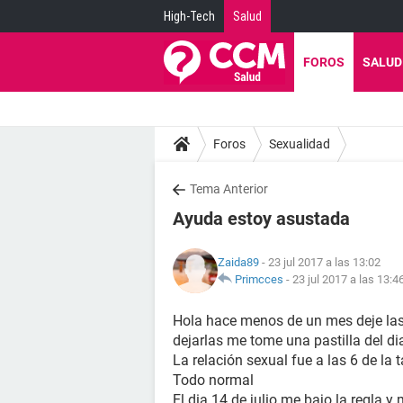
High-Tech
Salud
FOROS
SALUD
Foros
Sexualidad
Tema Anterior
Ayuda estoy asustada
Zaida89
- 23 jul 2017 a las 13:02
Primcces
-
23 jul 2017 a las 13:4
Hola hace menos de un mes deje las 
dejarlas me tome una pastilla del d
La relación sexual fue a las 6 de la t
Todo normal
El dia 14 de julio me bajo la regla y