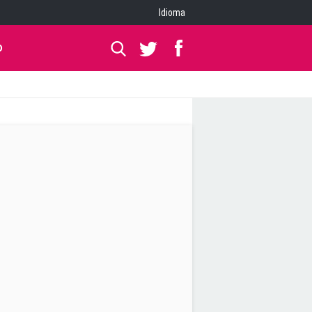
Idioma
O