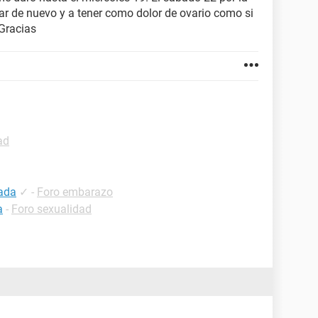
r de nuevo y a tener como dolor de ovario como si
 Gracias
ad
ada
✓
-
Foro embarazo
a
-
Foro sexualidad