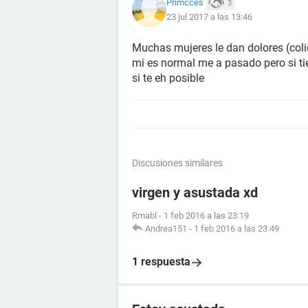
Primcces
3
23 jul 2017 a las 13:46
Muchas mujeres le dan dolores (coli
mi es normal me a pasado pero si t
si te eh posible
Discusiones similares
virgen y asustada xd
Rmabl
-
1 feb 2016 a las 23:19
Andrea151
-
1 feb 2016 a las 23:49
1 respuesta