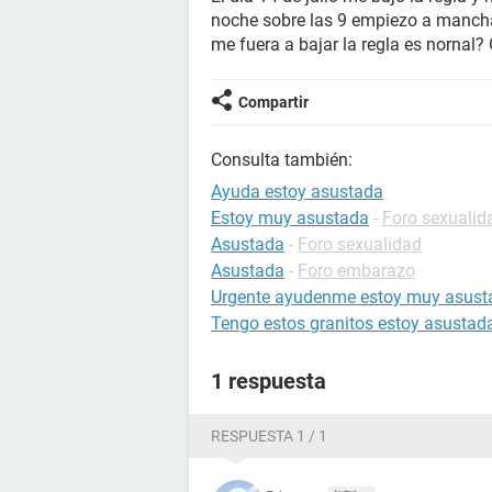
noche sobre las 9 empiezo a mancha
me fuera a bajar la regla es nornal?
Compartir
Consulta también:
Ayuda estoy asustada
Estoy muy asustada
-
Foro sexualid
Asustada
-
Foro sexualidad
Asustada
-
Foro embarazo
Urgente ayudenme estoy muy asust
Tengo estos granitos estoy asustad
1 respuesta
RESPUESTA 1 / 1