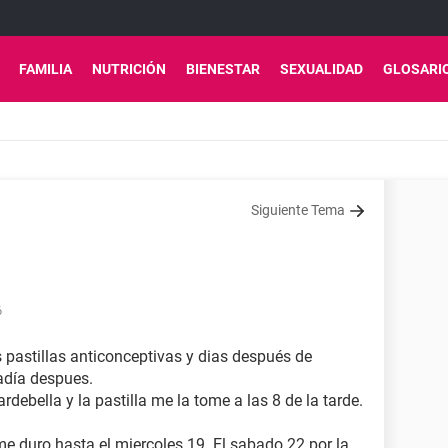
FAMILIA
NUTRICIÓN
BIENESTAR
SEXUALIDAD
GLOSARI
Siguiente Tema
6
pastillas anticonceptivas y dias después de
iadía despues.
ardebella y la pastilla me la tome a las 8 de la tarde.
 me duro hasta el miercoles 19. El sabado 22 por la