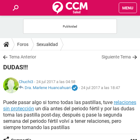
MENU
INICIO
FOROS
Foros
Sexualidad
SALUD
Tema Anterior
Siguiente Tema
DUDAS!!!
FAMILIA
Chuchi3
- 24 jul 2017 a las 04:58
NUTRICIÓN
Dra. Marlene Huancahuari
-
24 jul 2017 a las 18:47
Puede pasar algo si tomo todas las pastillas, tuve
relaciones
BIENESTAR
sin protección
un día antes del periodo fértil y por las dudas
toma las pastilla post-day, después q pase la segunda
SEXUALIDAD
semana del periodo fértil volví a tener relaciones, pero
siempre tomando las pastillas
GLOSARIO